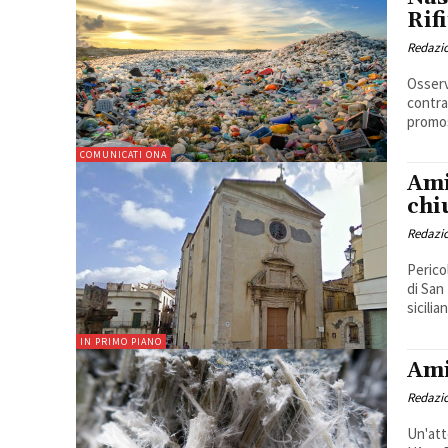
Rif
Redazi
Osserva
contra
promos
COMUNICATI ONA
Ami
chi
Redazi
Perico
di San
sicilia
IN PRIMO PIANO
Ami
Redazi
Un'att