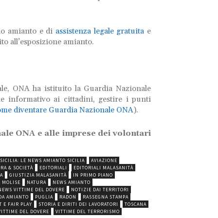
hio amianto e di
assistenza legale gratuita
e
to all’esposizione amianto.
cale, ONA ha istituito la Guardia Nazionale
informativo ai cittadini, gestire i punti
ome diventare Guardia Nazionale ONA
).
onale ONA e alle imprese dei volontari
SICILIA: LE NEWS AMIANTO SICILIA
AVIAZIONE
RA & SOCIETÀ
EDITORIALI
EDITORIALI MALASANITÀ
A
GIUSTIZIA MALASANITÀ
IN PRIMO PIANO
MOLISE
NATURA
NEWS AMIANTO
NEWS VITTIME DEL DOVERE
NOTIZIE DAI TERRITORI
DA AMIANTO
PUGLIA
RADON
RASSEGNA STAMPA
 E FAIR PLAY
STORIA E DIRITI DEI LAVORATORI
TOSCANA
VITTIME DEL DOVERE
VITTIME DEL TERRORISMO