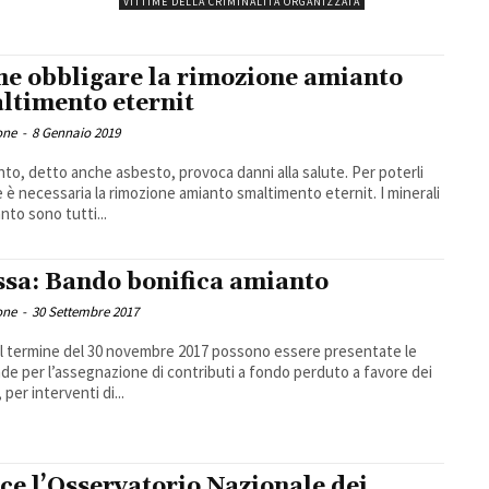
VITTIME DELLA CRIMINALITÀ ORGANIZZATA
e obbligare la rimozione amianto
ltimento eternit
one
-
8 Gennaio 2019
nto, detto anche asbesto, provoca danni alla salute. Per poterli
e è necessaria la rimozione amianto smaltimento eternit. I minerali
nto sono tutti...
sa: Bando bonifica amianto
one
-
30 Settembre 2017
il termine del 30 novembre 2017 possono essere presentate le
e per l’assegnazione di contributi a fondo perduto a favore dei
, per interventi di...
ce l’Osservatorio Nazionale dei