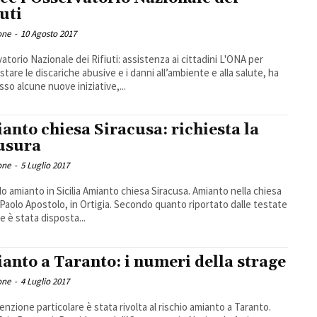
iuti
one
-
10 Agosto 2017
torio Nazionale dei Rifiuti: assistenza ai cittadini L'ONA per
stare le discariche abusive e i danni all’ambiente e alla salute, ha
so alcune nuove iniziative,...
anto chiesa Siracusa: richiesta la
usura
one
-
5 Luglio 2017
lo amianto in Sicilia Amianto chiesa Siracusa. Amianto nella chiesa
 Paolo Apostolo, in Ortigia. Secondo quanto riportato dalle testate
ne è stata disposta...
anto a Taranto: i numeri della strage
one
-
4 Luglio 2017
enzione particolare è stata rivolta al rischio amianto a Taranto.