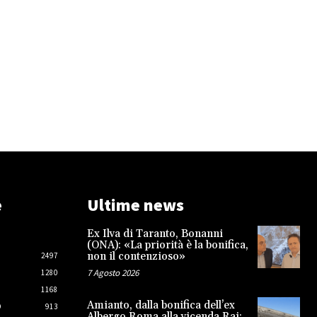
e
Ultime news
Ex Ilva di Taranto, Bonanni
(ONA): «La priorità è la bonifica,
non il contenzioso»
2497
7 Agosto 2026
1280
1168
Amianto, dalla bonifica dell’ex
O
913
Albergo Roma alla vicenda Rai: