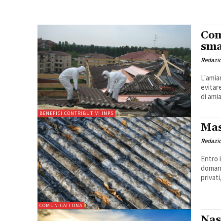
Com
sma
Redazi
L'amia
evitar
di amia
BENEFICI CONTRIBUTIVI INPS
Mas
Redazi
Entro 
domand
privati
COMUNICATI ONA
Nas