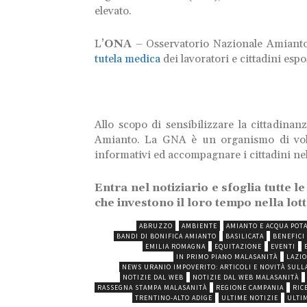
elevato.
L’
ONA
– Osservatorio Nazionale Amianto s
tutela medica
dei lavoratori e cittadini es
Allo scopo di sensibilizzare la cittadinan
Amianto. La GNA è un organismo di volont
informativi ed accompagnare i cittadini ne
Entra nel notiziario e sfoglia tutte 
che investono il loro tempo nella lott
ABRUZZO
AMBIENTE
AMIANTO E ACQUA POTA
BANDI DI BONIFICA AMIANTO
BASILICATA
BENEFICI
EMILIA ROMAGNA
EQUITAZIONE
EVENTI
IN PRIMO PIANO MALASANITÀ
LAZIO
NEWS URANIO IMPOVERITO: ARTICOLI E NOVITÀ SULL
NOTIZIE DAL WEB
NOTIZIE DAL WEB MALASANITÀ
RASSEGNA STAMPA MALASANITÀ
REGIONE CAMPANIA
RIC
TRENTINO-ALTO ADIGE
ULTIME NOTIZIE
ULTI