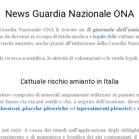
News Guardia Nazionale ONA
a Guardia Nazioanle ONA li trovate
su
Il giornale dell’ami
he da decenni si occupa di tutela medica e
legale
delle vittime a
 rischi amianto, anche grazie all’istituzione della Guardia Naz
a ricerca scientifica, le attività di volontariato e le tutele legal
L’attuale rischio amianto in Italia
olare composto di minerali ampiamente utilizzato in passato in o
i fanno via via più sottili e che, a seguito dell’erosione, dive
sbestosi
,
placche pleuriche
ed
ispessimenti pleurici
) e
nel 1992. A causa dei ritardi nell’applicazione degli obblighi
 censimento e di mappatura e bonifica dei siti contaminati, il