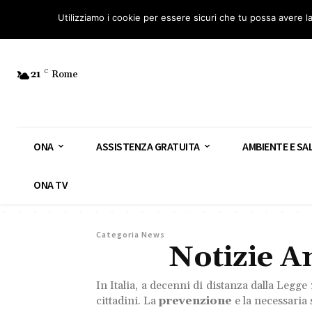
Osservatorio Nazionale Amianto: aderisci
Diventa Guardia Nazionale Ami
Utilizziamo i cookie per essere sicuri che tu possa avere l
21
C
Rome
ONA
ASSISTENZA GRATUITA
AMBIENTE E SA
ONA TV
Categoria News
Notizie 
In Italia, a decenni di distanza dalla Legge
cittadini. La
prevenzione
e la necessaria 