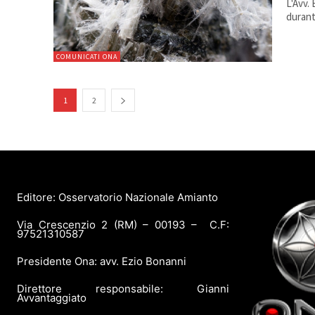
L'Avv.
durant
COMUNICATI ONA
1
2
Editore: Osservatorio Nazionale Amianto
Via Crescenzio 2 (RM) – 00193 – C.F:
97521310587
Presidente Ona: avv. Ezio Bonanni
Direttore responsabile: Gianni
Avvantaggiato