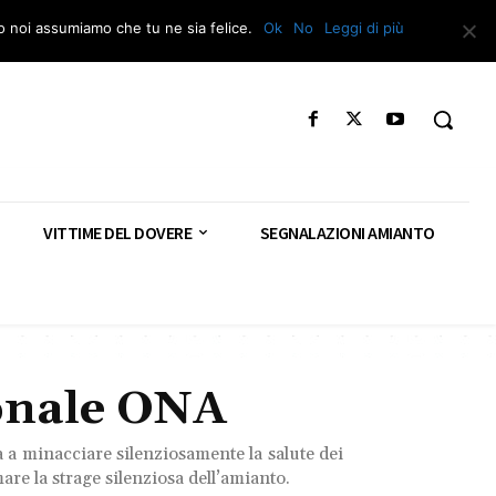
Segnala – Repac
to noi assumiamo che tu ne sia felice.
Ok
No
Leggi di più
VITTIME DEL DOVERE
SEGNALAZIONI AMIANTO
onale ONA
ua a minacciare silenziosamente la salute dei
re la strage silenziosa dell’amianto.