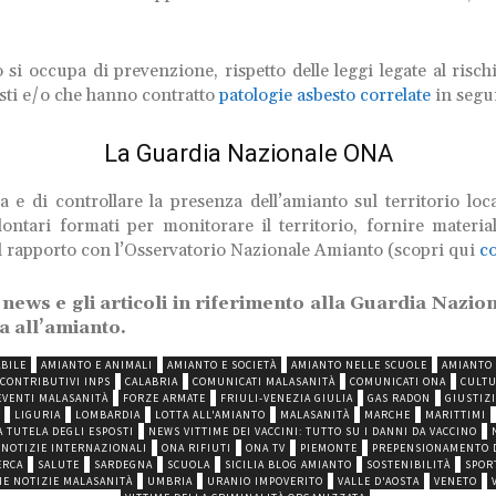
i occupa di prevenzione, rispetto delle leggi legate al risc
posti e/o che hanno contratto
patologie asbesto correlate
in segui
La Guardia Nazionale ONA
za e di controllare la presenza dell’amianto sul territorio lo
ari formati per monitorare il territorio, fornire materiale 
l rapporto con l’Osservatorio Nazionale Amianto (scopri qui
c
le news e gli articoli in riferimento alla Guardia Nazi
a all’amianto.
BILE
AMIANTO E ANIMALI
AMIANTO E SOCIETÀ
AMIANTO NELLE SCUOLE
AMIANTO 
 CONTRIBUTIVI INPS
CALABRIA
COMUNICATI MALASANITÀ
COMUNICATI ONA
CULTU
EVENTI MALASANITÀ
FORZE ARMATE
FRIULI-VENEZIA GIULIA
GAS RADON
GIUSTIZI
LIGURIA
LOMBARDIA
LOTTA ALL'AMIANTO
MALASANITÀ
MARCHE
MARITTIMI
A TUTELA DEGLI ESPOSTI
NEWS VITTIME DEI VACCINI: TUTTO SU I DANNI DA VACCINO
NOTIZIE INTERNAZIONALI
ONA RIFIUTI
ONA TV
PIEMONTE
PREPENSIONAMENTO 
ERCA
SALUTE
SARDEGNA
SCUOLA
SICILIA BLOG AMIANTO
SOSTENIBILITÀ
SPORT
ME NOTIZIE MALASANITÀ
UMBRIA
URANIO IMPOVERITO
VALLE D'AOSTA
VENETO