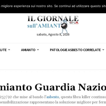
anto – AGN
Consulenza legale gratuita: civile, penale e lavoro
Segnala – AGN
a migliore esperienza sul nostro sito. Se continui ad utilizzare questo si
sabato, Agosto 8, 2026
LUTE
AMIANTO
PATOLOGIE ASBESTO CORRELATE
Amianto Guardia Nazi
 257/92 che mise al bando l’
asbesto
, questa fibra killer contin
sensibilizzazione rappresentano la soluzione migliore per ferma