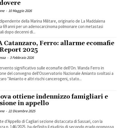
 dovere
one
-
10 Maggio 2026
dipendente della Marina Militare, originario de La Maddalena
a 69 anni per un adenocarcinoma polmonare con metastasi
ali dopo decenni di...
 Catanzaro, Ferro: allarme ecomafie
 Report 2025
essa
-
3 Febbraio 2026
ervento significativo sulle ecomafie dell'On. Wanda Ferro in
one del convegno dell'Osservatorio Nazionale Amianto svoltasi a
aro "Amianto e altri rischi cancerogeni, stato...
ova ottiene indennizzo famigliari e
sione in appello
one
-
22 Dicembre 2025
te d’Appello di Cagliari sezione distaccata di Sassari, con la
za n. 146/2025, ha definito il giudizio di secondo grado promosso