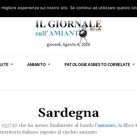
anto – AGN
Consulenza legale gratuita: civile, penale e lavoro
Segnala – AGN
a migliore esperienza sul nostro sito. Se continui ad utilizzare questo si
giovedì, Agosto 6, 2026
LUTE
AMIANTO
PATOLOGIE ASBESTO CORRELATE
Sardegna
ge 257/92 che ha messo finalmente al bando l’
amianto
, la fibra
 territorio italiano esposto al rischio amianto