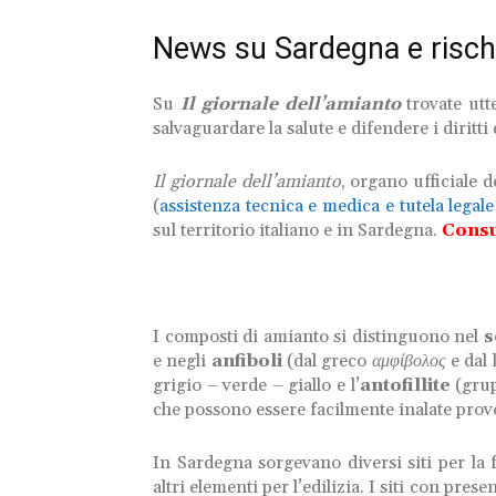
News su Sardegna e risch
Su
Il giornale dell’amianto
trovate utt
salvaguardare la salute e difendere i diritti 
Il giornale dell’amianto
, organo ufficiale de
(
assistenza tecnica e medica e tutela legale
sul territorio italiano e in Sardegna.
Consu
I composti di amianto si distinguono nel
s
e negli
anfiboli
(dal greco
αμφίβολος
e dal 
grigio – verde – giallo e l’
antofillite
(grup
che possono essere facilmente inalate pro
In Sardegna sorgevano diversi siti per la
altri elementi per l’edilizia. I siti con pr