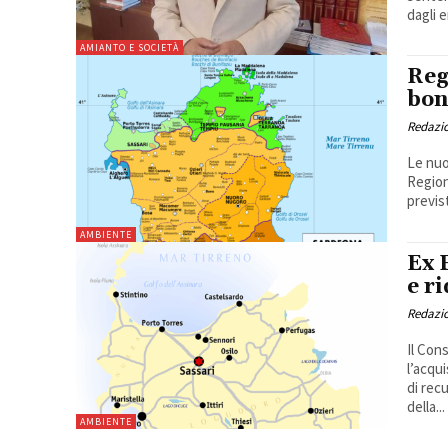
dagli e
AMIANTO E SOCIETÀ
Reg
bon
Redazi
Le nuo
Region
previst
AMBIENTE
Ex 
e r
Redazi
Il Cons
l’acqu
di rec
della...
AMBIENTE