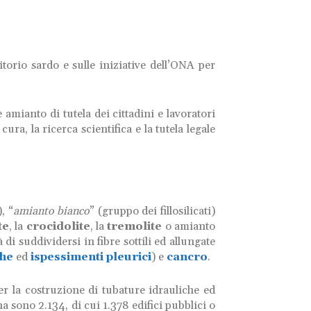
itorio sardo e sulle iniziative dell’ONA per
 amianto di tutela dei cittadini e lavoratori
 cura, la ricerca scientifica e la tutela legale
), “
amianto bianco
” (gruppo dei fillosilicati)
te
, la
crocidolite
, la
tremolite
o amianto
di suddividersi in fibre sottili ed allungate
che
ed
ispessimenti pleurici
) e
cancro
.
r la costruzione di tubature idrauliche ed
a sono 2.134, di cui 1.378 edifici pubblici o