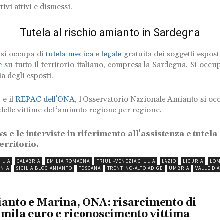
tivi attivi e dismessi.
Tutela al rischio amianto in Sardegna
 si occupa di
tutela medica
e
legale
gratuita dei soggetti esposti
e
su tutto il territorio italiano, compresa la Sardegna. Si occupa
a degli esposti.
a
e il
REPAC dell’ONA
, l’Osservatorio Nazionale Amianto si oc
vi delle vittime dell’amianto regione per regione.
news e le interviste in riferimento all’assistenza e tute
erritorio.
ILIA
CALABRIA
EMILIA ROMAGNA
FRIULI-VENEZIA GIULIA
LAZIO
LIGURIA
LOM
NIA
SICILIA BLOG AMIANTO
TOSCANA
TRENTINO-ALTO ADIGE
UMBRIA
VALLE D'
anto e Marina, ONA: risarcimento di
mila euro e riconoscimento vittima