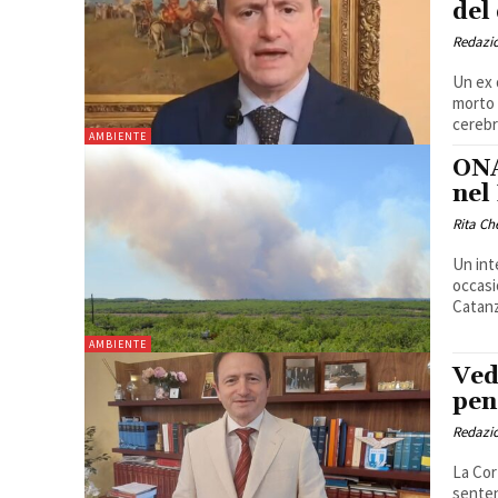
del
Redazi
Un ex 
morto 
cerebr
AMBIENTE
ONA
nel
Rita Ch
Un int
occasi
Catanz
AMBIENTE
Ved
pen
Redazi
La Cor
senten