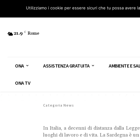
Osservatorio Nazionale Amianto: aderisci
Diventa Guardia Nazionale Ami
Utilizziamo i cookie per essere sicuri che tu possa avere l
21.9
C
Rome
ONA
ASSISTENZA GRATUITA
AMBIENTE E SA
ONA TV
Categoria News
In Italia, a decenni di distanza dalla Leg
luoghi di lavoro e di vita. La Sardegna è un