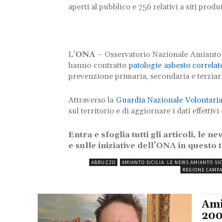
aperti al pubblico e 756 relativi a siti produt
L’
ONA
– Osservatorio Nazionale Amianto
hanno contratto
patologie asbesto correlat
prevenzione primaria, secondaria e terziari
Attraverso la
Guardia Nazionale Volontari
sul territorio e di aggiornare i dati effetti
Entra e sfoglia tutti gli articoli, le 
e sulle iniziative dell’ONA in questo t
ABRUZZO
AMIANTO SICILIA: LE NEWS AMIANTO SIC
REGIONE CAMPA
Ami
200