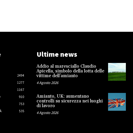
e
Ultime news
Addio al maresciallo Claudio
Apicella, simbolo della lotta delle
vittime dell’amianto
2494
4 Agosto 2026
1277
1167
Amianto, UK: aumentano
O
910
controlli su sicurezza nei luoghi
753
di lavoro
À
535
4 Agosto 2026