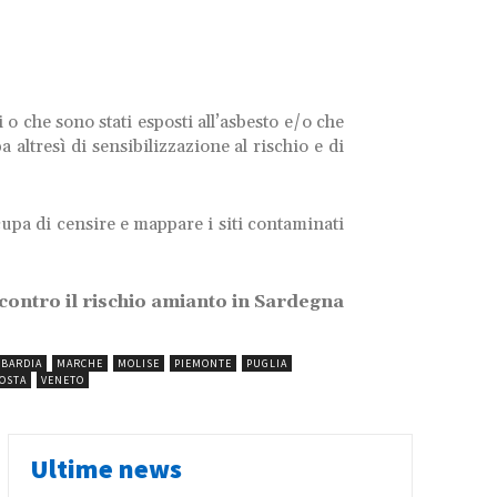
 o che sono stati esposti all’asbesto e/o che
 altresì di sensibilizzazione al rischio e di
cupa di censire e mappare i siti contaminati
la contro il rischio amianto in Sardegna
BARDIA
MARCHE
MOLISE
PIEMONTE
PUGLIA
AOSTA
VENETO
Ultime news