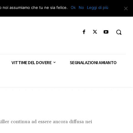
Segnala – Repac
to noi assumiamo che tu ne sia felice.
Ok
No
Leggi di più
VITTIME DEL DOVERE
SEGNALAZIONI AMIANTO
 killer continua ad essere ancora diffusa nei