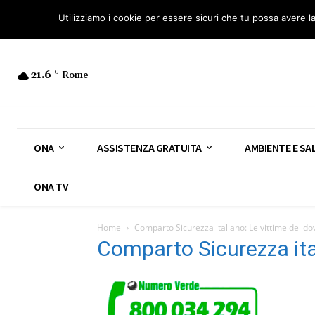
Osservatorio Nazionale Amianto: aderisci
Diventa Guardia Nazionale Ami
Utilizziamo i cookie per essere sicuri che tu possa avere l
21.6
C
Rome
ONA
ASSISTENZA GRATUITA
AMBIENTE E SA
ONA TV
Home
Comparto Sicurezza italiano: Le vittime del do
Comparto Sicurezza ital