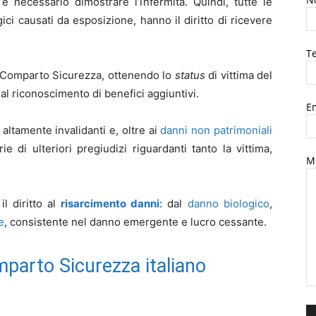
è necessario dimostrare l’infermità. Quindi, tutte le
ci causati da esposizione, hanno il diritto di ricevere
Te
 Comparto Sicurezza, ottenendo lo
status
di vittima del
l riconoscimento di benefici aggiuntivi.
Em
altamente invalidanti e, oltre ai
danni non patrimoniali
e di ulteriori pregiudizi riguardanti tanto la vittima,
M
l diritto al
risarcimento danni
: dal
danno biologico
,
e
, consistente nel danno emergente e lucro cessante.
omparto Sicurezza italiano