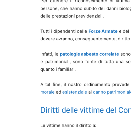
Per ottenere il riconoscimento di vittima 
persone, che hanno subito dei danni biologi
delle prestazioni previdenziali.
Tutti i dipendenti delle
Forze Armate
e del
dovere avranno, conseguentemente, diritto a
Infatti, le
patologie asbesto correlate
sono 
e patrimoniali, sono fonte di tutta una seri
quanto i familiari.
A tal fine, il nostro ordinamento prevede i
morale
ed
esistenziale
al
danno patrimonial
Diritti delle vittime del C
Le vittime hanno il diritto a: