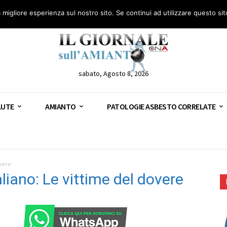
anto – AGN
Consulenza legale gratuita: civile, penale e lavoro
Segnala – AGN
a migliore esperienza sul nostro sito. Se continui ad utilizzare questo si
sabato, Agosto 8, 2026
LUTE
AMIANTO
PATOLOGIE ASBESTO CORRELATE
vere
iano: Le vittime del dovere