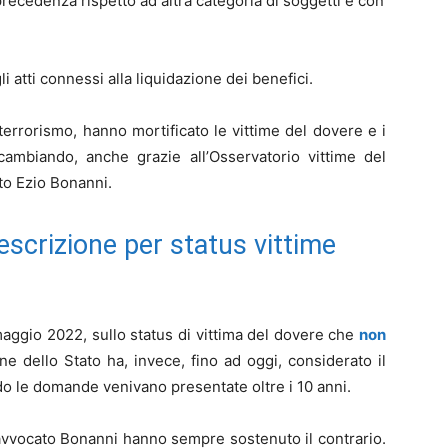
precedenza rispetto ad altra categoria di soggetti e con
li atti connessi alla liquidazione dei benefici.
terrorismo, hanno mortificato le vittime del dovere e i
 cambiando, anche grazie all’Osservatorio vittime del
ato Ezio Bonanni.
escrizione per status vittime
aggio 2022, sullo status di vittima del dovere che
non
one dello Stato ha, invece, fino ad oggi, considerato il
do le domande venivano presentate oltre i 10 anni.
l’avvocato Bonanni hanno sempre sostenuto il contrario.