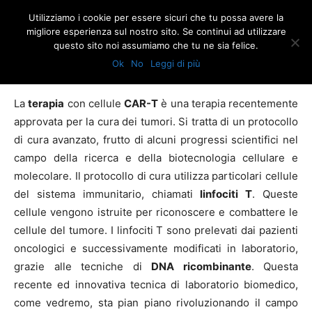
Utilizziamo i cookie per essere sicuri che tu possa avere la
migliore esperienza sul nostro sito. Se continui ad utilizzare
questo sito noi assumiamo che tu ne sia felice.
Home
Terapia CAR T per la cura dei tumori
Ok
No
Leggi di più
Terapia CAR T per la cura dei tumori
La
terapia
con cellule
CAR-T
è una terapia recentemente
approvata per la cura dei tumori. Si tratta di un protocollo
di cura avanzato, frutto di alcuni progressi scientifici nel
campo della ricerca e della biotecnologia cellulare e
molecolare. Il protocollo di cura utilizza particolari cellule
del sistema immunitario, chiamati
linfociti T
. Queste
cellule vengono istruite per riconoscere e combattere le
cellule del tumore. I linfociti T sono prelevati dai pazienti
oncologici e successivamente modificati in laboratorio,
grazie alle tecniche di
DNA ricombinante
. Questa
recente ed innovativa tecnica di laboratorio biomedico,
come vedremo, sta pian piano rivoluzionando il campo