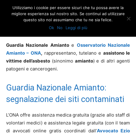
Utilizziamo i cookie per essere sicuri che tu possa avere la
migliore esperienza sul nostro sito. Se continui ad utilizzare
questo sito noi assumiamo che tu ne sia felice.
Home
Guardia Nazionale Amianto ONA
Ok
No
Leggi di più
Guardia Nazionale Amianto ONA
Guardia Nazionale Amianto
e
Osservatorio Nazionale
Amianto – ONA
,
rappresentano, tutelano e
assistono le
vittime dell’asbesto
(sinonimo
amianto
) e di altri agenti
patogeni e cancerogeni.
Guardia Nazionale Amianto:
segnalazione dei siti contaminati
L’ONA offre assistenza medica gratuita (grazie allo staff di
volontari medici) e assistenza legale gratuita (con il team
di avvocati online gratis coordinati dall’
Avvocato Ezio