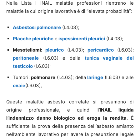
Nella Lista I INAIL malattie professioni rientrano le
malattie la cui origine lavorativa è di “elevata probabilità”:
Asbestosi polmonare
(I.4.03);
Placche pleuriche
e
ispessimenti pleurici
(I.4.03);
Mesoteliomi:
pleurico
(I.4.03);
pericardico
(I.6.03);
peritoneale
(I.6.03) e della
tunica vaginale del
testicolo
(I.6.03);
Tumori:
polmonare
(I.4.03); della
laringe
(I.6.03) e alle
ovaie
(I.6.03);
Queste malattie asbesto correlate si presumono di
origine professionale, e quindi
l’INAIL liquida
l’indennizzo danno biologico ed eroga la rendita
. È
sufficiente la prova della presenza dell‘asbesto amianto
nell’ambiente lavorativo per avere la presunzione legale