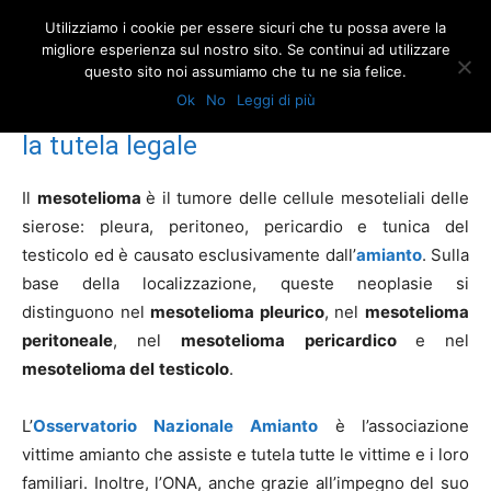
Utilizziamo i cookie per essere sicuri che tu possa avere la
migliore esperienza sul nostro sito. Se continui ad utilizzare
questo sito noi assumiamo che tu ne sia felice.
Home
Il mesotelioma: l’assistenza medica e la tutela legale
Ok
No
Leggi di più
Il mesotelioma: l’assistenza medica e
la tutela legale
Il
mesotelioma
è il tumore delle cellule mesoteliali delle
sierose: pleura, peritoneo, pericardio e tunica del
testicolo ed è causato esclusivamente dall’
amianto
. Sulla
base della localizzazione, queste neoplasie si
distinguono nel
mesotelioma pleurico
, nel
mesotelioma
peritoneale
, nel
mesotelioma pericardico
e nel
mesotelioma del
testicolo
.
L’
Osservatorio Nazionale
Amianto
è l’associazione
vittime amianto che assiste e tutela tutte le vittime e i loro
familiari. Inoltre, l’ONA, anche grazie all’impegno del suo