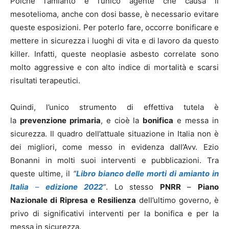
Poiché l’amianto è l’unico agente che causa il
mesotelioma, anche con dosi basse, è necessario evitare
queste esposizioni. Per poterlo fare, occorre bonificare e
mettere in sicurezza i luoghi di vita e di lavoro da questo
killer. Infatti, queste neoplasie asbesto correlate sono
molto aggressive e con alto indice di mortalità e scarsi
risultati terapeutici.
Quindi, l’unico strumento di effettiva tutela è
la
prevenzione primaria
, e cioè la
bonifica
e messa in
sicurezza. Il quadro dell’attuale situazione in Italia non è
dei migliori, come messo in evidenza dall’Avv. Ezio
Bonanni in molti suoi interventi e pubblicazioni. Tra
queste ultime, il
“
Libro bianco delle morti di amianto in
Italia
–
edizione 2022
“
. Lo stesso
PNRR
–
Piano
Nazionale di Ripresa e Resilienza
dell’ultimo governo, è
privo di significativi interventi per la bonifica e per la
messa in sicurezza.