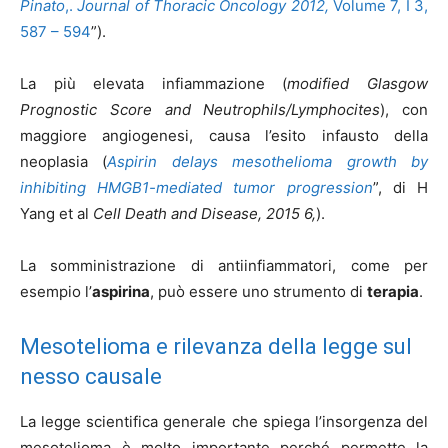
Pinato
,.
Journal of Thoracic Oncology 2012,
Volume 7, I 3,
587 – 594
”).
La più elevata infiammazione (
modified Glasgow
Prognostic Score and Neutrophils/Lymphocites
), con
maggiore angiogenesi, causa l’esito infausto della
neoplasia (
Aspirin delays mesothelioma growth by
inhibiting HMGB1-mediated tumor progression
”, di H
Yang et al
Cell Death and Disease, 2015 6,
).
La somministrazione di antiinfiammatori, come per
esempio l’
aspirina
, può essere uno strumento di
terapia
.
Mesotelioma e rilevanza della legge sul
nesso causale
La legge scientifica generale che spiega l’insorgenza del
mesotelioma è molto importante perché permette la