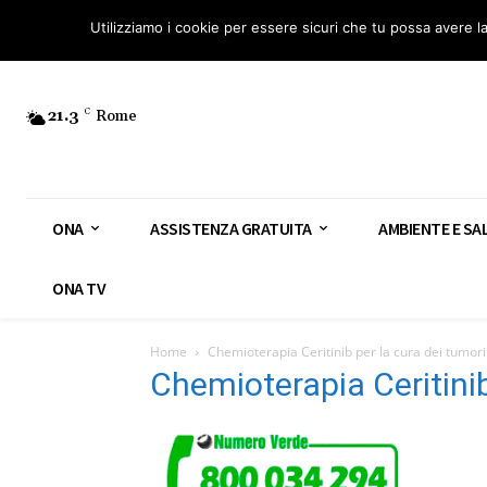
Osservatorio Nazionale Amianto: aderisci
Diventa Guardia Nazionale Ami
Utilizziamo i cookie per essere sicuri che tu possa avere l
21.3
C
Rome
ONA
ASSISTENZA GRATUITA
AMBIENTE E SA
ONA TV
Home
Chemioterapia Ceritinib per la cura dei tumori
Chemioterapia Ceritinib