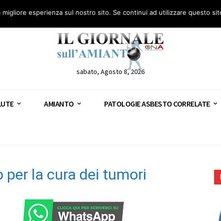
anto – AGN
Consulenza legale gratuita: civile, penale e lavoro
Segnala – AGN
a migliore esperienza sul nostro sito. Se continui ad utilizzare questo si
sabato, Agosto 8, 2026
LUTE
AMIANTO
PATOLOGIE ASBESTO CORRELATE
 per la cura dei tumori