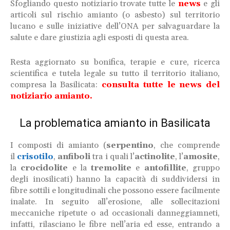
Sfogliando questo notiziario trovate tutte le
news
e gli
articoli sul rischio amianto (o asbesto) sul territorio
lucano e sulle iniziative dell’ONA per salvaguardare la
salute e dare giustizia agli esposti di questa area.
Resta aggiornato
su bonifica, terapie e cure, ricerca
scientifica e tutela legale su tutto il territorio italiano,
compresa la Basilicata:
consulta tutte le news del
notiziario amianto.
La problematica amianto in Basilicata
I composti di amianto (
serpentino
, che comprende
il
crisotilo
,
anfiboli
tra i quali l’
actinolite
, l’
amosite
,
la
crocidolite
e la
tremolite
e
antofillite
, gruppo
degli inosilicati) hanno la capacità di suddividersi in
fibre sottili e longitudinali che possono essere facilmente
inalate. In seguito all’erosione, alle sollecitazioni
meccaniche ripetute o ad occasionali danneggiamneti,
infatti, rilasciano le fibre nell’aria ed esse, entrando a