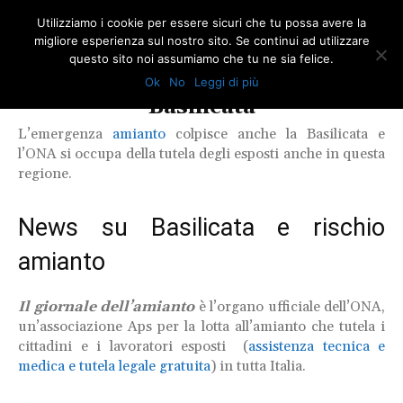
Utilizziamo i cookie per essere sicuri che tu possa avere la
migliore esperienza sul nostro sito. Se continui ad utilizzare
questo sito noi assumiamo che tu ne sia felice.
Ok
No
Leggi di più
Categoria News
Basilicata
L’emergenza
amianto
colpisce anche la Basilicata e
l’ONA si occupa della tutela degli esposti anche in questa
regione.
News su Basilicata e rischio
amianto
Il giornale dell’amianto
è l’organo ufficiale dell’ONA,
un’associazione Aps per la lotta all’amianto che tutela i
cittadini e i lavoratori esposti (
assistenza tecnica e
medica e tutela legale gratuita
) in tutta Italia.