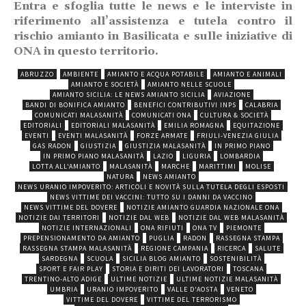
Entra e sfoglia tutte le news e le interviste in
riferimento all’assistenza e tutela contro il
rischio amianto in Basilicata e sulle iniziative di
ONA in questo territorio.
ABRUZZO
AMBIENTE
AMIANTO E ACQUA POTABILE
AMIANTO E ANIMALI
AMIANTO E SOCIETÀ
AMIANTO NELLE SCUOLE
AMIANTO SICILIA: LE NEWS AMIANTO SICILIA
AVIAZIONE
BANDI DI BONIFICA AMIANTO
BENEFICI CONTRIBUTIVI INPS
CALABRIA
COMUNICATI MALASANITÀ
COMUNICATI ONA
CULTURA & SOCIETÀ
EDITORIALI
EDITORIALI MALASANITÀ
EMILIA ROMAGNA
EQUITAZIONE
EVENTI
EVENTI MALASANITÀ
FORZE ARMATE
FRIULI-VENEZIA GIULIA
GAS RADON
GIUSTIZIA
GIUSTIZIA MALASANITÀ
IN PRIMO PIANO
IN PRIMO PIANO MALASANITÀ
LAZIO
LIGURIA
LOMBARDIA
LOTTA ALL'AMIANTO
MALASANITÀ
MARCHE
MARITTIMI
MOLISE
NATURA
NEWS AMIANTO
NEWS URANIO IMPOVERITO: ARTICOLI E NOVITÀ SULLA TUTELA DEGLI ESPOSTI
NEWS VITTIME DEI VACCINI: TUTTO SU I DANNI DA VACCINO
NEWS VITTIME DEL DOVERE
NOTIZIE AMIANTO GUARDIA NAZIONALE ONA
NOTIZIE DAI TERRITORI
NOTIZIE DAL WEB
NOTIZIE DAL WEB MALASANITÀ
NOTIZIE INTERNAZIONALI
ONA RIFIUTI
ONA TV
PIEMONTE
PREPENSIONAMENTO DA AMIANTO
PUGLIA
RADON
RASSEGNA STAMPA
RASSEGNA STAMPA MALASANITÀ
REGIONE CAMPANIA
RICERCA
SALUTE
SARDEGNA
SCUOLA
SICILIA BLOG AMIANTO
SOSTENIBILITÀ
SPORT E FAIR PLAY
STORIA E DIRITI DEI LAVORATORI
TOSCANA
TRENTINO-ALTO ADIGE
ULTIME NOTIZIE
ULTIME NOTIZIE MALASANITÀ
UMBRIA
URANIO IMPOVERITO
VALLE D'AOSTA
VENETO
VITTIME DEL DOVERE
VITTIME DEL TERRORISMO