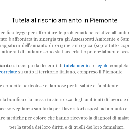
Tutela al rischio amianto in Piemonte
cifica legge per affrontare le problematiche relative all’amia
anto è affrontata in sinergia tra gli Assessorati Ambiente e S
appatura dell’amianto di origine antropica (soprattutto co
e minerali di amianto sono stati accertati o potenzialmente pres
ianto
si occupa da decenni di
tutela medica
e
legale
completam
correlate
su tutto il territorio italiano, compreso il Piemonte.
le condotte pericolose e dannose per la salute e l’ambiente:
r la bonifica e la messa in sicurezza degli ambienti di lavoro e di
ace sorveglianza sanitaria per i lavoratori esposti ad amianto e 
cure mediche per coloro che hanno ricevuto la diagnosi di malatt
per la tutela dei loro diritti e di quelli dei loro famigliari.