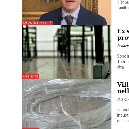
Il Trib
familia
AMIANTO E SOCIETÀ
Ex 
pro
Redazi
Sono in
Torino
alta...
AMBIENTE
Vil
nel
Rita Ch
Import
industr
messa i