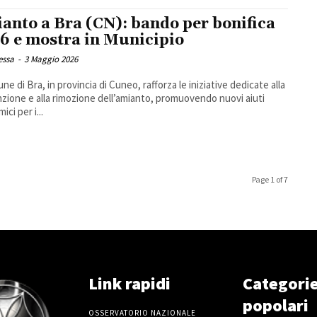
anto a Bra (CN): bando per bonifica
6 e mostra in Municipio
essa
-
3 Maggio 2026
ne di Bra, in provincia di Cuneo, rafforza le iniziative dedicate alla
zione e alla rimozione dell’amianto, promuovendo nuovi aiuti
ci per i...
Page 1 of 7
Link rapidi
Categori
popolari
OSSERVATORIO NAZIONALE