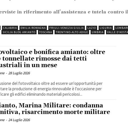
terviste in riferimento all’assistenza e tutela contro 
.
CALABRIA
EMILIA ROMAGNA
FRIULI-VENEZIA GIULIA
LAZIO
LIGURIA
LOMBAR
SICILIA BLOG AMIANTO
TOSCANA
TRENTINO-ALTO ADIGE
UMBRIA
VALLE D'AOST
ovoltaico e bonifica amianto: oltre
 tonnellate rimosse dai tetti
ustriali in un mese
one
-
28 Luglio 2026
fusione del fotovoltaico oltre ad essere un'opportunità per
are la produzione di energia rinnovabile è l'occasione per
ficare gli edifici eliminando materiali pericolosi...
anto, Marina Militare: condanna
initiva, risarcimento morte militare
one
-
24 Luglio 2026