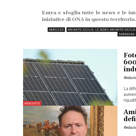
Entra e sfoglia tutte le news e le in
iniziative di ONA in questo territorio
ABRUZZO
AMIANTO SICILIA: LE NEWS AMIANTO SICILIA
SARDEGNA
Fot
600
ind
Redazi
La dif
aument
riquali
AMBIENTE
Ami
def
Redazi