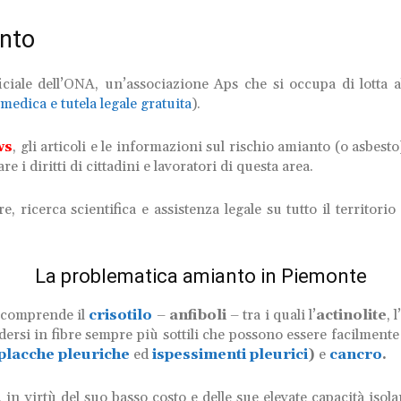
nto
iciale dell’ONA, un’associazione Aps che si occupa di lotta al
medica e tutela legale gratuita
).
ws
, gli articoli e le informazioni sul rischio amianto (o asbesto
e i diritti di cittadini e lavoratori di questa area.
re, ricerca scientifica e assistenza legale su tutto il territor
La problematica amianto in Piemonte
comprende il
crisotilo
–
anfiboli
– tra i quali l’
actinolite
, l
dersi in fibre sempre più sottili che possono essere facilmente
placche pleuriche
ed
ispessimenti pleurici
)
e
cancro
.
 virtù del suo basso costo e delle sue elevate capacità isolanti