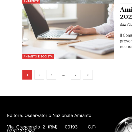
AMBIENTE
Ami
202
Rita Ch
Il Comu
preven
economi
AMIANTO E SOCIETÀ
...
1
2
3
7
Editore: Osservatorio Nazionale Amianto
Via Crescenzio 2 (RM) – 00193 – C.F:
97521310587