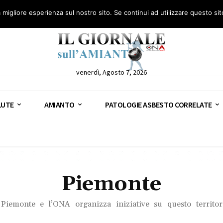
anto – AGN
Consulenza legale gratuita: civile, penale e lavoro
Segnala – AGN
a migliore esperienza sul nostro sito. Se continui ad utilizzare questo si
venerdì, Agosto 7, 2026
LUTE
AMIANTO
PATOLOGIE ASBESTO CORRELATE
Piemonte
Piemonte e l’ONA organizza iniziative su questo territo