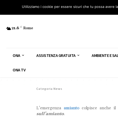
Osservatorio Nazionale Amianto: aderisci
Diventa Guardia Nazionale Ami
Utilizziamo i cookie per essere sicuri che tu possa avere l
21.6
C
Rome
ONA
ASSISTENZA GRATUITA
AMBIENTE E SA
ONA TV
Categoria News
L’emergenza
amianto
colpisce anche il 
sull’amianto
.