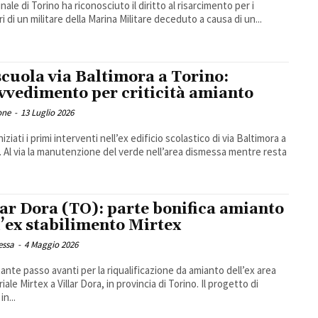
unale di Torino ha riconosciuto il diritto al risarcimento per i
ri di un militare della Marina Militare deceduto a causa di un...
scuola via Baltimora a Torino:
vvedimento per criticità amianto
one
-
13 Luglio 2026
iziati i primi interventi nell’ex edificio scolastico di via Baltimora a
. Al via la manutenzione del verde nell’area dismessa mentre resta
lar Dora (TO): parte bonifica amianto
l’ex stabilimento Mirtex
essa
-
4 Maggio 2026
ante passo avanti per la riqualificazione da amianto dell’ex area
iale Mirtex a Villar Dora, in provincia di Torino. Il progetto di
n...