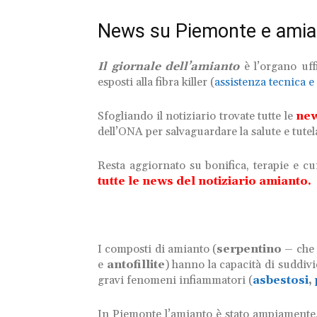
News su Piemonte e amia
Il giornale dell’amianto
è l’organo uff
esposti alla fibra killer (
assistenza tecnica e 
Sfogliando il notiziario trovate tutte le
ne
dell’ONA per salvaguardare la salute e tutelar
Resta aggiornato
su bonifica, terapie e cu
tutte le news del notiziario amianto.
I composti di amianto (
serpentino –
che 
e
antofillite
) hanno la capacità di suddivi
gravi
fenomeni infiammatori (
asbestosi
,
In Piemonte l’amianto è stato ampiamente, in