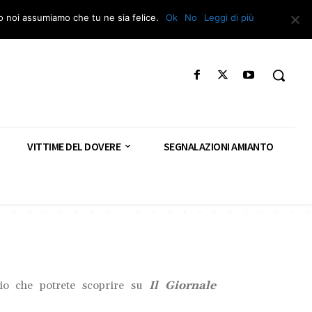
Segnala – Repac
to noi assumiamo che tu ne sia felice.
Ok
No
Leggi di più
VITTIME DEL DOVERE
SEGNALAZIONI AMIANTO
rio che potrete scoprire su
Il Giornale