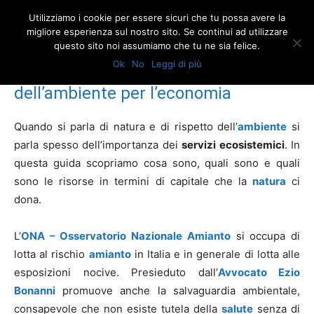
Utilizziamo i cookie per essere sicuri che tu possa avere la
migliore esperienza sul nostro sito. Se continui ad utilizzare
questo sito noi assumiamo che tu ne sia felice.
Home
Servizi ecosistemici: benefici dell’ambiente per l’economia
Ok
No
Leggi di più
Servizi ecosistemici: benefici
dell’ambiente per l’economia
Quando si parla di natura e di rispetto dell’
ambiente
si
parla spesso dell’importanza dei
servizi ecosistemici
. In
questa guida scopriamo cosa sono, quali sono e quali
sono le risorse in termini di capitale che la
natura
ci
dona.
L’
ONA – Osservatorio Nazionale Amianto
si occupa di
lotta al rischio
amianto
in Italia e in generale di lotta alle
esposizioni nocive. Presieduto dall’
Avvocato Ezio
Bonanni
promuove anche la salvaguardia ambientale,
consapevole che non esiste tutela della
salute
senza di