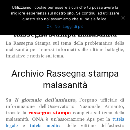
Utilizziamo i cookie per essere sicuri che tu possa avere la
migliore esperienza sul nostro sito. Se continui ad utilizzare
questo sito noi assumiamo che tu ne sia felice.
Ok
No
Leggi di più
Categoria News
Rassegna stampa malasanità
La Rassegna Stampa sul tema della problematica della
malasanità per tenersi informati sulle ultime battaglie,
iniziative e notizie sul tema.
Archivio Rassegna stampa
malasanità
Su
Il giornale dell’amianto,
l’organo ufficiale di
informazione dell’Osservatorio Nazionale Amianto
,
trovate la
rassegna stampa
completa sul tema della
malasanità.
ONA
è un’associazione Aps per la
tutela
legale
e
tutela medica
delle vittime dell’asbesto