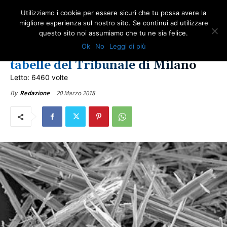
Utilizziamo i cookie per essere sicuri che tu possa avere la
migliore esperienza sul nostro sito. Se continui ad utilizzare
questo sito noi assumiamo che tu ne sia felice.
NEWS AMIANTO
NOTIZIE DAL WEB
ULTIME NOTIZIE
Ok
No
Leggi di più
Risarcimento danni amianto
tabelle del Tribunale di Milano
Letto: 6460 volte
20 Marzo 2018
By
Redazione