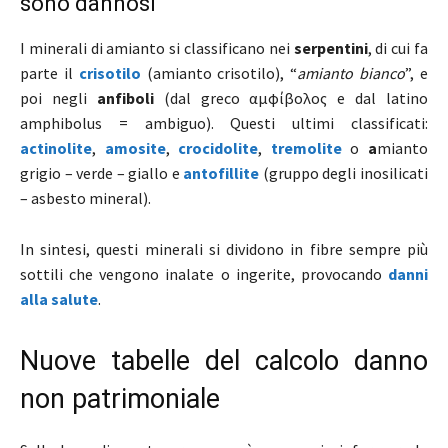
sono dannosi
I minerali di amianto si classificano nei
serpentini
, di cui fa
parte il
crisotilo
(amianto crisotilo), “
amianto bianco
”, e
poi negli
anfiboli
(dal greco αμφίβολος e dal latino
amphibolus = ambiguo). Questi ultimi classificati:
actinolite
,
amosite
,
crocidolite
,
tremolite
o
a
mianto
grigio – verde – giallo e
antofillite
(gruppo degli inosilicati
– asbesto mineral).
In sintesi, questi minerali si dividono in fibre sempre più
sottili che vengono inalate o ingerite, provocando
danni
alla salute
.
Nuove tabelle del calcolo danno
non patrimoniale