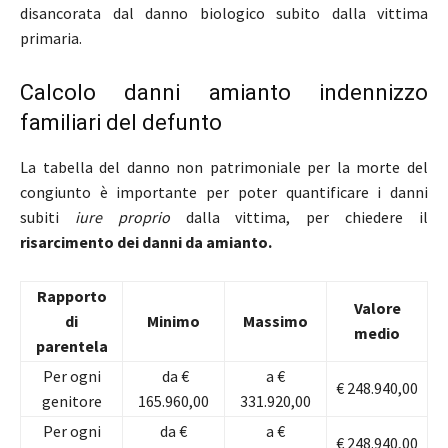
disancorata dal danno biologico subito dalla vittima
primaria.
Calcolo danni amianto indennizzo
familiari del defunto
La tabella del danno non patrimoniale per la morte del
congiunto è importante per poter quantificare i danni
subiti
iure proprio
dalla vittima, per chiedere il
risarcimento dei danni da amianto.
Rapporto
Valore
di
Minimo
Massimo
medio
parentela
Per ogni
da €
a €
€ 248.940,00
genitore
165.960,00
331.920,00
Per ogni
da €
a €
€ 248.940,00