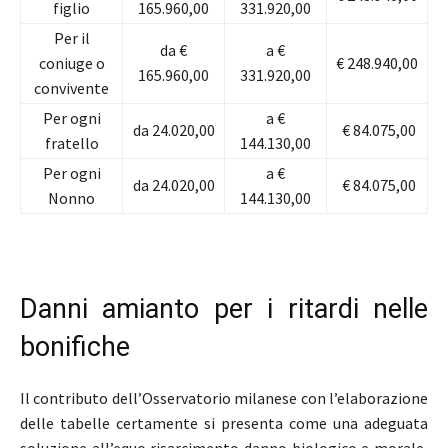
figlio
165.960,00
331.920,00
Per il
da €
a €
coniuge o
€ 248.940,00
165.960,00
331.920,00
convivente
Per ogni
a €
da 24.020,00
€ 84.075,00
fratello
144.130,00
Per ogni
a €
da 24.020,00
€ 84.075,00
Nonno
144.130,00
Danni amianto per i ritardi nelle
bonifiche
Il contributo dell’Osservatorio milanese con l’elaborazione
delle tabelle certamente si presenta come una adeguata