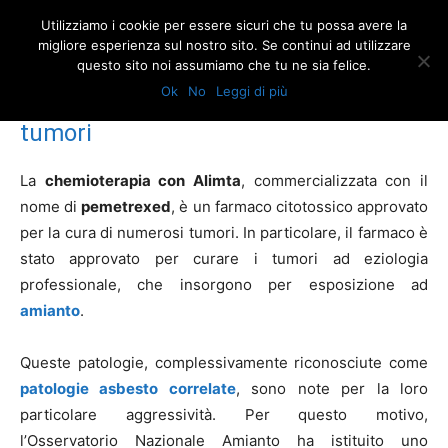
Utilizziamo i cookie per essere sicuri che tu possa avere la
migliore esperienza sul nostro sito. Se continui ad utilizzare
questo sito noi assumiamo che tu ne sia felice.
Home
Chemioterapia Alimta per la cura dei tumori
Ok
No
Leggi di più
Chemioterapia Alimta per la cura dei
tumori
La
chemioterapia con Alimta
, commercializzata con il
nome di
pemetrexed
, è un farmaco citotossico approvato
per la cura di numerosi tumori. In particolare, il farmaco è
stato approvato per curare i tumori ad eziologia
professionale, che insorgono per esposizione ad
amianto
.
Queste patologie, complessivamente riconosciute come
patologie asbesto correlate
, sono note per la loro
particolare aggressività. Per questo motivo,
l’Osservatorio Nazionale Amianto ha istituito uno