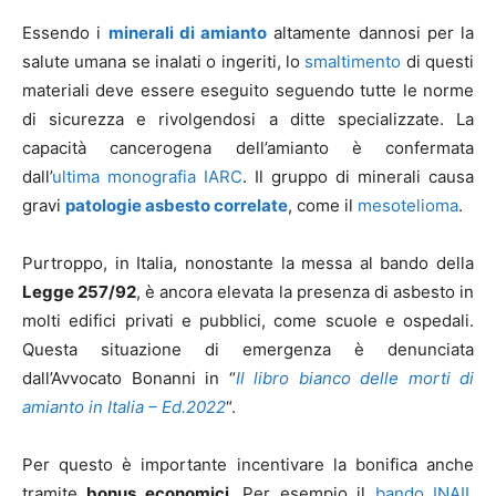
Essendo i
minerali di amianto
altamente dannosi per la
salute umana se inalati o ingeriti, lo
smaltimento
di questi
materiali deve essere eseguito seguendo tutte le norme
di sicurezza e rivolgendosi a ditte specializzate. La
capacità cancerogena dell’amianto è confermata
dall’
ultima monografia IARC
. Il gruppo di minerali causa
gravi
patologie asbesto correlate
, come il
mesotelioma
.
Purtroppo, in Italia, nonostante la messa al bando della
Legge 257/92
, è ancora elevata la presenza di asbesto in
molti edifici privati e pubblici, come scuole e ospedali.
Questa situazione di emergenza è denunciata
dall’Avvocato Bonanni in “
Il libro bianco delle morti di
amianto in Italia – Ed.2022
“.
Per questo è importante incentivare la bonifica anche
tramite
bonus economici
. Per esempio il
bando INAIL