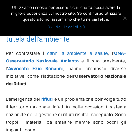
Utilizziamo i cookie per essere sicuri che tu possa avere la
migliore esperienza sul nostro sito. Se continui ad utilizzare
questo sito noi assumiamo che tu ne sia felice.
Home
Osservatorio Nazionale dei Rifiuti e tutela dell’ambiente
Ok
No
Leggi di più
Osservatorio Nazionale dei Rifiuti e
tutela dell’ambiente
Per contrastare i
danni all’ambiente e salute
, l’
ONA-
Osservatorio Nazionale Amianto
e il suo presidente,
l’
Avvocato Ezio Bonanni
, hanno promosso diverse
iniziative, come l’istituzione dell’
Osservatorio Nazionale
dei Rifiuti
.
L’emergenza dei
rifiuti
è un problema che coinvolge tutto
il territorio nazionale. Infatti in molte occasioni il sistema
nazionale della gestione di rifiuti risulta inadeguato. Sono
troppi i materiali da smaltire mentre sono pochi gli
impianti idonei.