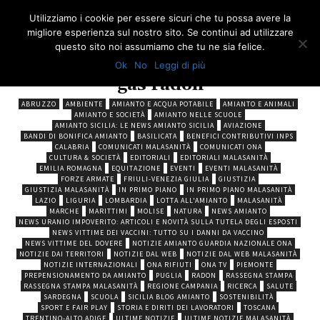
Utilizziamo i cookie per essere sicuri che tu possa avere la
migliore esperienza sul nostro sito. Se continui ad utilizzare
questo sito noi assumiamo che tu ne sia felice.
Ok
No
Leggi di più
Categoria News
gas radon
ABRUZZO
AMBIENTE
AMIANTO E ACQUA POTABILE
AMIANTO E ANIMALI
AMIANTO E SOCIETÀ
AMIANTO NELLE SCUOLE
AMIANTO SICILIA: LE NEWS AMIANTO SICILIA
AVIAZIONE
BANDI DI BONIFICA AMIANTO
BASILICATA
BENEFICI CONTRIBUTIVI INPS
CALABRIA
COMUNICATI MALASANITÀ
COMUNICATI ONA
CULTURA & SOCIETÀ
EDITORIALI
EDITORIALI MALASANITÀ
EMILIA ROMAGNA
EQUITAZIONE
EVENTI
EVENTI MALASANITÀ
FORZE ARMATE
FRIULI-VENEZIA GIULIA
GIUSTIZIA
GIUSTIZIA MALASANITÀ
IN PRIMO PIANO
IN PRIMO PIANO MALASANITÀ
LAZIO
LIGURIA
LOMBARDIA
LOTTA ALL'AMIANTO
MALASANITÀ
MARCHE
MARITTIMI
MOLISE
NATURA
NEWS AMIANTO
NEWS URANIO IMPOVERITO: ARTICOLI E NOVITÀ SULLA TUTELA DEGLI ESPOSTI
NEWS VITTIME DEI VACCINI: TUTTO SU I DANNI DA VACCINO
NEWS VITTIME DEL DOVERE
NOTIZIE AMIANTO GUARDIA NAZIONALE ONA
NOTIZIE DAI TERRITORI
NOTIZIE DAL WEB
NOTIZIE DAL WEB MALASANITÀ
NOTIZIE INTERNAZIONALI
ONA RIFIUTI
ONA TV
PIEMONTE
PREPENSIONAMENTO DA AMIANTO
PUGLIA
RADON
RASSEGNA STAMPA
RASSEGNA STAMPA MALASANITÀ
REGIONE CAMPANIA
RICERCA
SALUTE
SARDEGNA
SCUOLA
SICILIA BLOG AMIANTO
SOSTENIBILITÀ
SPORT E FAIR PLAY
STORIA E DIRITI DEI LAVORATORI
TOSCANA
TRENTINO-ALTO ADIGE
ULTIME NOTIZIE
ULTIME NOTIZIE MALASANITÀ