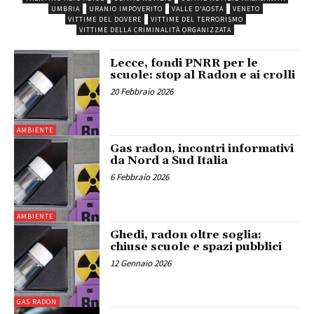
UMBRIA
URANIO IMPOVERITO
VALLE D'AOSTA
VENETO
VITTIME DEL DOVERE
VITTIME DEL TERRORISMO
VITTIME DELLA CRIMINALITÀ ORGANIZZATA
Lecce, fondi PNRR per le
scuole: stop al Radon e ai crolli
20 Febbraio 2026
AMBIENTE
Gas radon, incontri informativi
da Nord a Sud Italia
6 Febbraio 2026
AMBIENTE
Ghedi, radon oltre soglia:
chiuse scuole e spazi pubblici
12 Gennaio 2026
GAS RADON