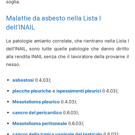
soglia.
Malattie da asbesto nella Lista I
dell’INAIL
Le patologie amianto correlate, che rientrano nella Lista I
dell’INAIL, sono tutte quelle patologie che danno diritto
alla rendita INAIL senza che il lavoratore della provarne il
nesso.
asbestosi
(I.4.03);
placche pleuriche
e
ispessimenti pleurici
(I.4.03);
Mesotelioma pleurico
(I.4.03);
cancro del pericardico
(I.6.03);
Mesotelioma peritoneale
(I.6.03);
cancro della tunica vaginale del testicolo
(I.6.03);