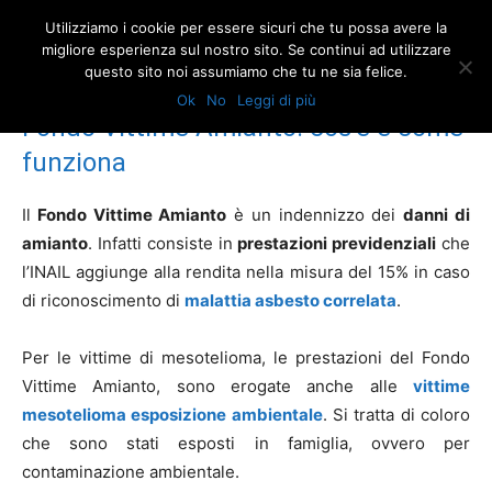
Utilizziamo i cookie per essere sicuri che tu possa avere la
migliore esperienza sul nostro sito. Se continui ad utilizzare
questo sito noi assumiamo che tu ne sia felice.
Home
Assistenza gratuita vittime amianto
Assistenza legale vittime
amianto
Fondo Vittime Amianto: cos’è e come funziona
Ok
No
Leggi di più
Fondo Vittime Amianto: cos’è e come
funziona
Il
Fondo Vittime Amianto
è un indennizzo dei
danni di
amianto
. Infatti consiste in
prestazioni previdenziali
che
l’INAIL aggiunge alla rendita nella misura del 15% in caso
di riconoscimento di
malattia asbesto correlata
.
Per le vittime di mesotelioma, le prestazioni del Fondo
Vittime Amianto, sono erogate anche alle
vittime
mesotelioma esposizione ambientale
. Si tratta di coloro
che sono stati esposti in famiglia, ovvero per
contaminazione ambientale.