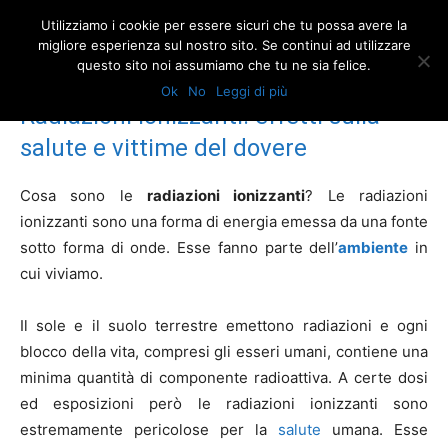
Utilizziamo i cookie per essere sicuri che tu possa avere la
migliore esperienza sul nostro sito. Se continui ad utilizzare
questo sito noi assumiamo che tu ne sia felice.
Home
Vittime del dovere: tutela legale
Radiazioni ionizzanti: effetti
sulla salute e vittime del dovere
Ok
No
Leggi di più
Radiazioni ionizzanti: effetti sulla
salute e vittime del dovere
Cosa sono le
radiazioni ionizzanti
? Le radiazioni
ionizzanti sono una forma di energia emessa da una fonte
sotto forma di onde. Esse fanno parte dell’
ambiente
in
cui viviamo.
Il sole e il suolo terrestre emettono radiazioni e ogni
blocco della vita, compresi gli esseri umani, contiene una
minima quantità di componente radioattiva. A certe dosi
ed esposizioni però le radiazioni ionizzanti sono
estremamente pericolose per la
salute
umana. Esse