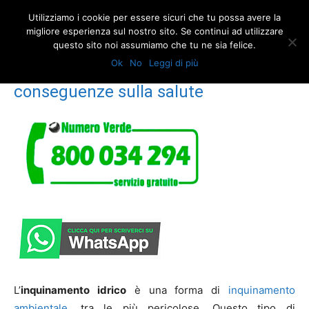
Utilizziamo i cookie per essere sicuri che tu possa avere la
migliore esperienza sul nostro sito. Se continui ad utilizzare
questo sito noi assumiamo che tu ne sia felice.
Home
Inquinamento idrico: cause e conseguenze sulla salute
Ok
No
Leggi di più
Inquinamento idrico: cause e
conseguenze sulla salute
L’
inquinamento idrico
è una forma di
inquinamento
ambientale
, tra le più pericolose. Questo tipo di