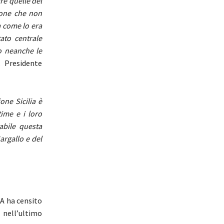
are quelle del
gione che non
a come lo era
ato centrale
do neanche le
, Presidente
one Sicilia è
ime e i loro
tabile questa
Gargallo e del
NA ha censito
 nell’ultimo