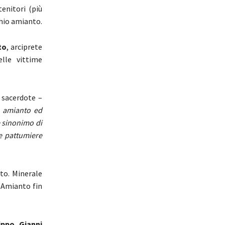
stenitori (più
chio amianto.
to
, arciprete
lle vittime
 sacerdote –
a amianto ed
è sinonimo di
le pattumiere
nto. Minerale
 Amianto fin
ippo Gianni