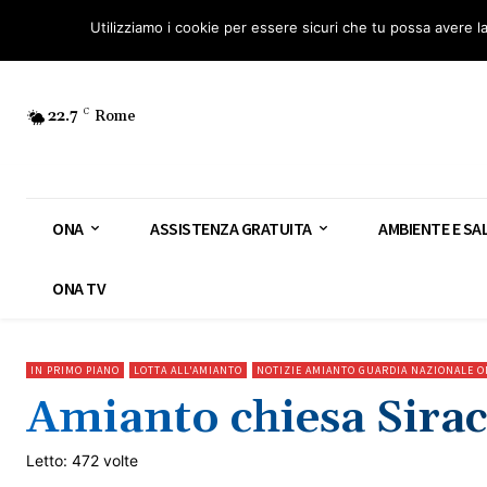
Osservatorio Nazionale Amianto: aderisci
Diventa Guardia Nazionale Ami
Utilizziamo i cookie per essere sicuri che tu possa avere l
22.7
C
Rome
ONA
ASSISTENZA GRATUITA
AMBIENTE E SA
ONA TV
IN PRIMO PIANO
LOTTA ALL'AMIANTO
NOTIZIE AMIANTO GUARDIA NAZIONALE O
Amianto chiesa Siracu
Letto: 472 volte