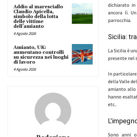
dichiarato i
Addio al maresciallo
Claudio Apicella,
ancora lì. U
simbolo della lotta
parrocchia.
delle vittime
dell’amianto
4 Agosto 2026
Sicilia: t
Amianto, UK:
La Sicilia è u
aumentano controlli
su sicurezza nei luoghi
presente nel s
di lavoro
4 Agosto 2026
In particolare
della Valle de
amianto allo 
hanno esaltat
etc..
L’impegno
Sono anni o