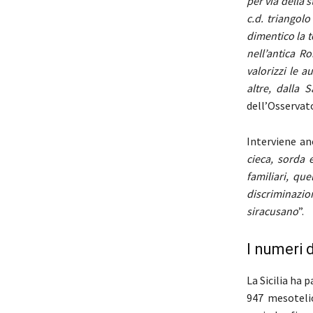
per via della s
c.d. triangol
dimentico la t
nell’antica R
valorizzi le 
altre, dalla 
dell’Osservat
Interviene anc
cieca, sorda 
familiari, qu
discriminazione
siracusano
”.
I numeri d
La Sicilia ha 
947 mesotelio