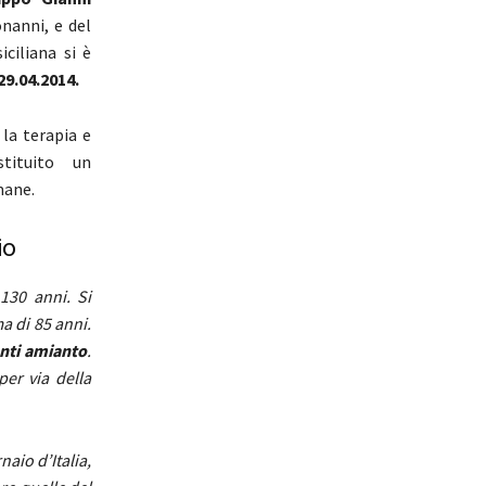
nanni, e del
ciliana si è
29.04.2014.
 la terapia e
stituito un
mane.
io
130 anni. Si
a di 85 anni.
enti amianto
.
per via della
aio d’Italia,