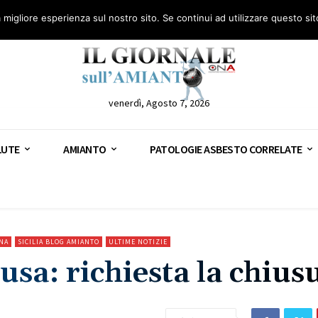
anto – AGN
Consulenza legale gratuita: civile, penale e lavoro
Segnala – AGN
a migliore esperienza sul nostro sito. Se continui ad utilizzare questo si
venerdì, Agosto 7, 2026
LUTE
AMIANTO
PATOLOGIE ASBESTO CORRELATE
NA
SICILIA BLOG AMIANTO
ULTIME NOTIZIE
sa: richiesta la chius