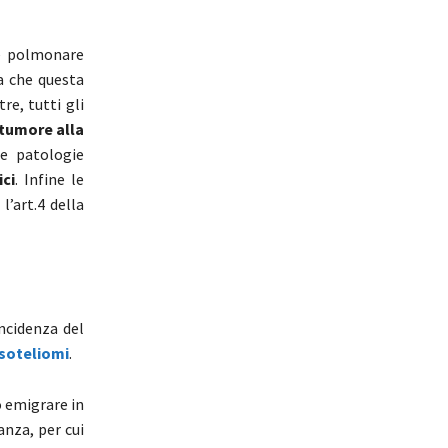
re polmonare
a che questa
re, tutti gli
tumore alla
le patologie
ici
. Infine le
’art.4 della
e
incidenza del
soteliomi
.
o emigrare in
anza, per cui