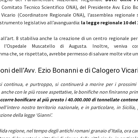
omitato Tecnico Scientifico ONA), del Presidente Avv. Ezio Bo
 Vicario (Coordinatore Regionale ONA), l’assemblea regionale si
 strumento legislativo all’avanguardia:
la legge regionale 10 del 
all’art. 8 stabiliva anche la creazione di un centro regionale per
 l’Ospedale Muscatello di Augusta. Inoltre, veniva co
a che, se rispettato, avrebbe permesso di salvare molte vite u
ioni dell’Avv. Ezio Bonanni e di Calogero Vicar
i continua, e purtroppo, si continuerà a morire per i prossimi 
 anche con le più rosee aspettative, le bonifiche non finiranno prim
ccorre bonificare al più presto i 40.000.000 di tonnellate conten
ll’intero nostro territorio nazionale, e in particolare, in Sicilia, 
ione della legge ‘Gianni’.
da regione, nel tempo degli antichi romani granaio d’Italia, ora carn