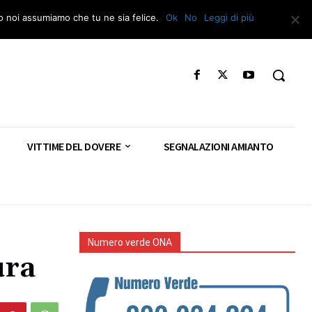
Segnala – Repac
to noi assumiamo che tu ne sia felice.
Ok
No
Leggi di più
VITTIME DEL DOVERE
SEGNALAZIONI AMIANTO
Numero verde ONA
ura