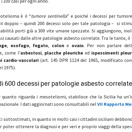
 i 100 casi per ogni anno.
otelioma è il “
tumore sentinella
” e poiché i decessi per tumo
l doppio – quindi 200 decessi solo per tale patologia – si stim
bilità porti già a 300 vite umane spezzate. Si aggiungono, inolt
ssi causati dalle altre patologie asbesto correlate. Tra le tante, il
nge
,
esofago
,
fegato
,
colon
e
ovaio
. Per non parlare del
e, come l’
asbestosi
,
placche pleuriche
ed
ispessimenti pleur
i cardio-vascolari
(art. 145 DPR 1124 del 1965, modificato con l
l 1975).
di 600 decessi per patologie asbesto correlat
r quanto riguarda i mesoteliomi, stabilisce che la Sicilia ha un’
azionale. I dati aggiornati sono consultabili nel
VII Rapporto Me
ati sottostimati, in quanto in molti casi i cittadini siciliani debbon
r poter ottenere la diagnosi e per veri e proprio viaggi della sper