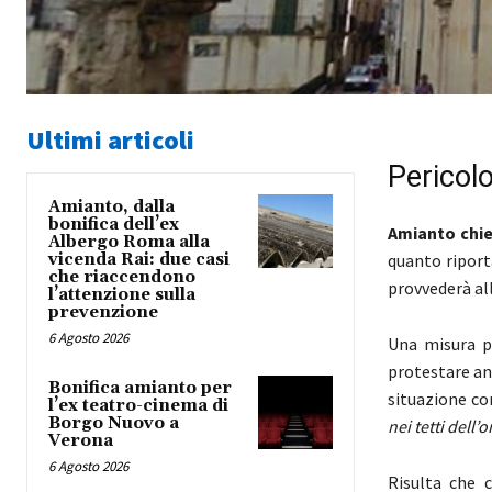
Ultimi articoli
Pericolo
Amianto, dalla
bonifica dell’ex
Amianto chie
Albergo Roma alla
vicenda Rai: due casi
quanto riport
che riaccendono
provvederà all
l’attenzione sulla
prevenzione
6 Agosto 2026
Una misura p
protestare anc
Bonifica amianto per
situazione co
l’ex teatro-cinema di
Borgo Nuovo a
nei tetti dell’
Verona
6 Agosto 2026
Risulta che c