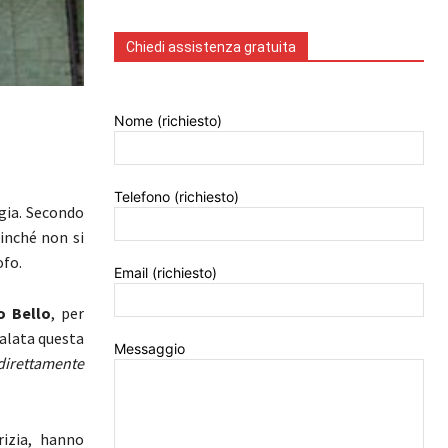
Chiedi assistenza gratuita
Nome (richiesto)
Telefono (richiesto)
igia. Secondo
finché non si
ofo.
Email (richiesto)
o Bello
, per
nalata questa
Messaggio
 direttamente
rizia, hanno