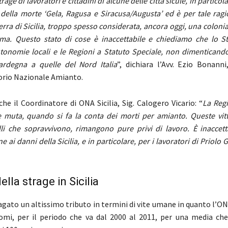
trage di lavoratori e cittadini di alcune delle città sicule, in particol
o della morte ‘Gela, Ragusa e Siracusa/Augusta’ ed è per tale ra
erra di Sicilia, troppo spesso considerata, ancora oggi, una coloni
oma. Questo stato di cose è inaccettabile e chiediamo che lo St
autonomie locali e le Regioni a Statuto Speciale, non dimentican
Sardegna a quelle del Nord Italia
”, dichiara l’Avv. Ezio Bonanni
orio Nazionale Amianto.
he il Coordinatore di ONA Sicilia, Sig. Calogero Vicario: “
La Regi
e muta, quando si fa la conta dei morti per amianto. Queste vitt
elli che sopravvivono, rimangono pure privi di lavoro. È inaccet
 ai danni della Sicilia, e in particolare, per i lavoratori di Priolo 
ella strage in Sicilia
pagato un altissimo tributo in termini di vite umane in quanto l’O
mi, per il periodo che va dal 2000 al 2011, per una media che