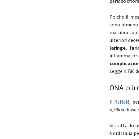
periodo sfiora
Poiché il mes
sono almeno i
macabra conta
ulteriori dece
laringe
,
fari
infiammatori
complicazion
Legge n.780 de
ONA: più 
Il
ReNaM
, pe
5,3% su base n
Si tratta di d
Nord Italia pe