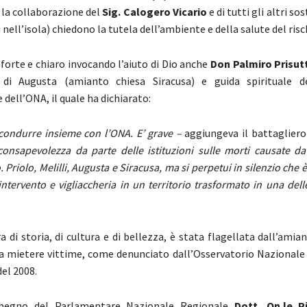
n la collaborazione del
Sig. Calogero Vicario
e di tutti gli altri so
ti nell’isola) chiedono la tutela dell’ambiente e della salute del ris
 forte e chiaro invocando l’aiuto di Dio anche
Don Palmiro Prisut
 di Augusta (amianto chiesa Siracusa) e guida spirituale de
 dell’ONA, il quale ha dichiarato:
 condurre insieme con l’ONA. E’ grave –
aggiungeva il battagliero
 consapevolezza da parte delle istituzioni sulle morti causate d
Priolo, Melilli, Augusta e Siracusa, ma si perpetui in silenzio che 
intervento e vigliaccheria in un territorio trasformato in una del
rra di storia, di cultura e di bellezza, è stata flagellata dall’amia
a mietere vittime, come denunciato dall’Osservatorio Nazionale
el 2008.
impegno del Parlamentare Nazionale Regionale
Dott. On.le P