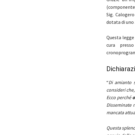
(componente C
Sig. Calogero
dotata di uno
Questa legge 
cura presso
cronoprogramm
Dichiaraz
“
Di amianto s
consideri che,
Ecco perché
o
Disseminate ne
mancata attuaz
Questa splendi