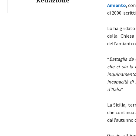
Redazione
Amianto
, co
di 2000 iscrit
Lo ha gridato
della Chiesa
dell’amianto e
“
Battaglia da
che ci sia la
inquinamento. 
incapacità di 
d’Italia
”.
La Sicilia, te
che continua 
dall’autunno d
Grazie all’