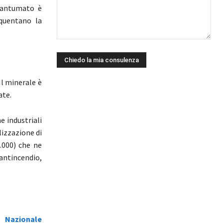
frantumato è
equentano la
Il minerale è
ate.
e industriali
lizzazione di
.000) che ne
antincendio,
o Nazionale