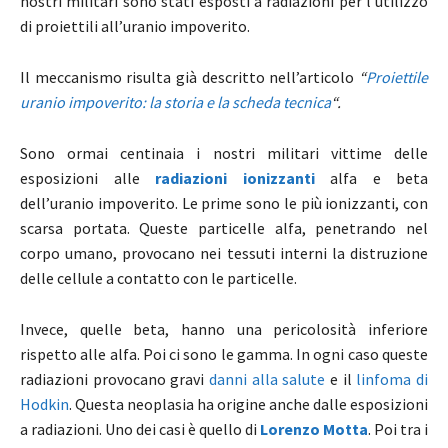
nostri militari sono stati esposti a radiazioni per l’utilizzo
di proiettili all’uranio impoverito.
Il meccanismo risulta già descritto nell’articolo
“
Proiettile
uranio impoverito: la storia e la scheda tecnica
“.
Sono ormai centinaia i nostri militari vittime delle
esposizioni alle
radiazioni ionizzanti
alfa e beta
dell’uranio impoverito. Le prime sono le più ionizzanti, con
scarsa portata. Queste particelle alfa, penetrando nel
corpo umano, provocano nei tessuti interni la distruzione
delle cellule a contatto con le particelle.
Invece, quelle beta, hanno una pericolosità inferiore
rispetto alle alfa. Poi ci sono le gamma. In ogni caso queste
radiazioni provocano gravi
danni alla salute
e il
linfoma di
Hodkin
. Questa neoplasia ha origine anche dalle esposizioni
a radiazioni. Uno dei casi è quello di
Lorenzo Motta
. Poi tra i