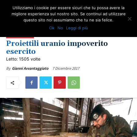
Utilizziamo i cookie per essere sicuri che tu possa avere la
migliore esperienza sul nostro sito. Se continui ad utilizzare
questo sito noi assumiamo che tu ne sia felice.
COMUNICATI ONA
FORZE ARMATE
IN PRIMO PIANO
Ok
No
Leggi di più
NEWS URANIO IMPOVERITO: ARTICOLI E NOVITÀ SULLA TUTELA DEGLI ESPOSTI
ULTIME NOTIZIE
Proiettili uranio impoverito
esercito
Letto: 1505 volte
7 Dicembre 2017
By
Gianni Avvantaggiato