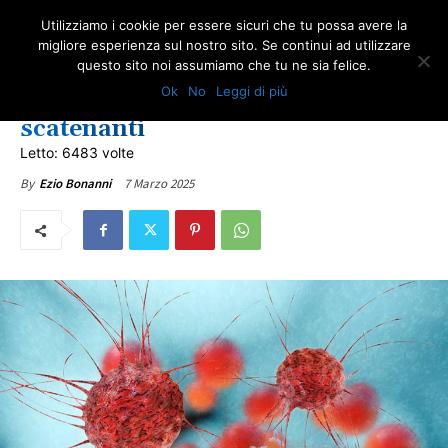
Utilizziamo i cookie per essere sicuri che tu possa avere la
migliore esperienza sul nostro sito. Se continui ad utilizzare
questo sito noi assumiamo che tu ne sia felice.
ULTIME NOTIZIE
Ok
No
Leggi di più
Cancro: cos’è e quali le cause
scatenanti
Letto: 6483 volte
7 Marzo 2025
By
Ezio Bonanni