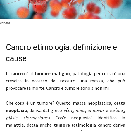
cancro
Cancro etimologia, definizione e
cause
Il
cancro
è il
tumore maligno
, patologia per cui vi è una
crescita in eccesso del tessuto, una massa, che può
provocare la morte. Cancro e tumore sono sinonimi.
Che cosa è un tumore? Questo massa neoplastica, detta
neoplasia
, deriva dal greco νέος,
nèos
,
«nuovo»
e πλάσις,
plásis
,
«formazione»
. Cos’è neoplasia? Identifica la
malattia, detta anche
tumore
(etimologia cancro deriva