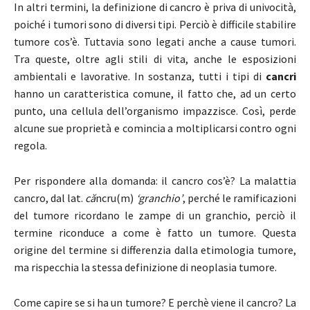
In altri termini, la definizione di cancro è priva di univocità,
poiché i tumori sono di diversi tipi. Perciò è difficile stabilire
tumore cos’è. Tuttavia sono legati anche a cause tumori.
Tra queste, oltre agli stili di vita, anche le esposizioni
ambientali e lavorative. In sostanza, tutti i tipi di
cancri
hanno un caratteristica comune, il fatto che, ad un certo
punto, una cellula dell’organismo impazzisce. Così, perde
alcune sue proprietà e comincia a moltiplicarsi contro ogni
regola.
Per rispondere alla domanda: il cancro cos’è? La malattia
cancro, dal lat.
că
ncru(m)
‘granchio’
, perché le ramificazioni
del tumore ricordano le zampe di un granchio, perciò il
termine riconduce a come è fatto un tumore. Questa
origine del termine si differenzia dalla etimologia tumore,
ma rispecchia la stessa definizione di neoplasia tumore.
Come capire se si ha un tumore? E perchè viene il cancro? La