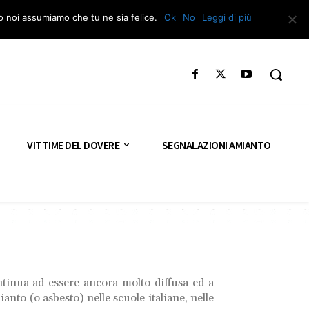
Segnala – Repac
to noi assumiamo che tu ne sia felice.
Ok
No
Leggi di più
VITTIME DEL DOVERE
SEGNALAZIONI AMIANTO
ntinua ad essere ancora molto diffusa ed a
anto (o asbesto) nelle scuole italiane, nelle