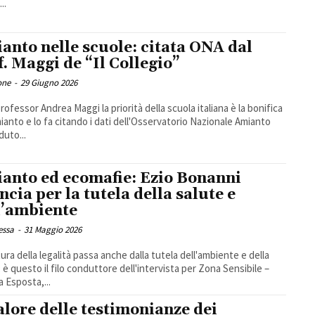
..
anto nelle scuole: citata ONA dal
f. Maggi de “Il Collegio”
one
-
29 Giugno 2026
professor Andrea Maggi la priorità della scuola italiana è la bonifica
mianto e lo fa citando i dati dell'Osservatorio Nazionale Amianto
duto...
anto ed ecomafie: Ezio Bonanni
ancia per la tutela della salute e
l’ambiente
essa
-
31 Maggio 2026
tura della legalità passa anche dalla tutela dell'ambiente e della
: è questo il filo conduttore dell'intervista per Zona Sensibile –
a Esposta,...
valore delle testimonianze dei