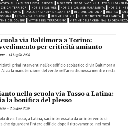
NOVITÀ SULLA TUTELA DEGLI ESPOSTI
NEWS VITTIME DEI VACCINI: TUTTO SU I DANNI D
IZIE DAI TERRITORI
NOTIZIE DAL WEB
NOTIZIE DAL WEB MALASANITÀ
NOTIZIE INT
SEGNA STAMPA
RASSEGNA STAMPA MALASANITÀ
REGIONE CAMPANIA
RICERCA
SAL
OSCANA
TRENTINO-ALTO ADIGE
ULTIME NOTIZIE
ULTIME NOTIZIE MALASANITÀ
U
TIME DEL DOVERE
VITTIME DEL TERRORISMO
VITTIME DELLA CRIMINALITÀ ORGANIZZ
scuola via Baltimora a Torino:
vvedimento per criticità amianto
one
-
13 Luglio 2026
iziati i primi interventi nell’ex edificio scolastico di via Baltimora a
. Al via la manutenzione del verde nell’area dismessa mentre resta
anto nella scuola via Tasso a Latina:
ia la bonifica del plesso
essa
-
2 Luglio 2026
ola di via Tasso, a Latina, sarà interessata da un intervento di
ca che riguarderà l'intero edificio dopo il ritrovamento, nei mesi