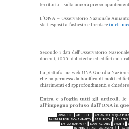
territorio risulta ancora preoccupantement
L’
ONA
– Osservatorio Nazionale Amianto s
stati esposti all’asbesto e fornisce
tutela me
Secondo i dati dell’Osservatorio Naziona
docenti, 1000 biblioteche ed edifici cultural
La piattaforma web ONA Guardia Nazionale
che ha permesso la bonifica di molti edific
chiarimenti ed approfondimenti e chiedere
Entra e sfoglia tutti gli articoli, 
all’impegno profuso dall’ONA in que
ABRUZZO
AMBIENTE
AMIANTO E ACQUA POTA
BANDI DI BONIFICA AMIANTO
BASILICATA
BENEFICI
EMILIA ROMAGNA
EQUITAZIONE
EVENTI
IN PRIMO PIANO MALASANITÀ
LAZIO