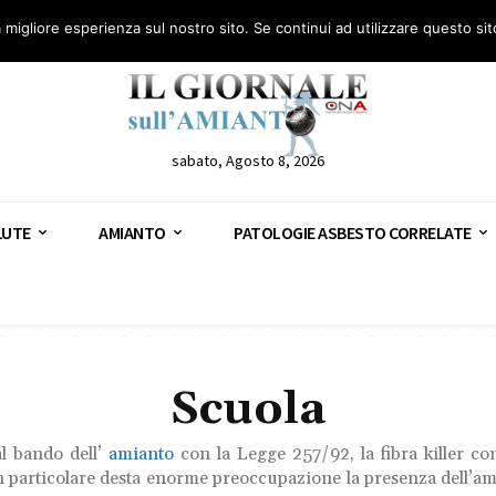
anto – AGN
Consulenza legale gratuita: civile, penale e lavoro
Segnala – AGN
a migliore esperienza sul nostro sito. Se continui ad utilizzare questo si
sabato, Agosto 8, 2026
LUTE
AMIANTO
PATOLOGIE ASBESTO CORRELATE
Scuola
al bando dell’
amianto
con la Legge 257/92, la fibra killer co
 In particolare desta enorme preoccupazione la presenza dell’ami