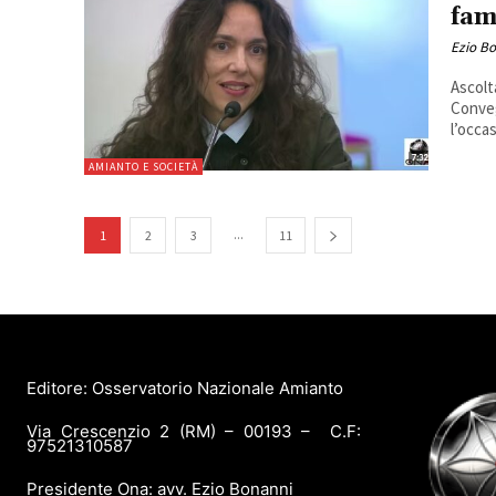
fam
Ezio B
Ascolt
Conveg
l’occas
AMIANTO E SOCIETÀ
...
1
2
3
11
Editore: Osservatorio Nazionale Amianto
Via Crescenzio 2 (RM) – 00193 – C.F:
97521310587
Presidente Ona: avv. Ezio Bonanni