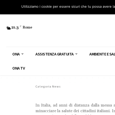
Osservatorio Nazionale Amianto: aderisci
Diventa Guardia Nazionale Ami
Utilizziamo i cookie per essere sicuri che tu possa avere l
21.3
C
Rome
ONA
ASSISTENZA GRATUITA
AMBIENTE E SA
ONA TV
Categoria News
In Italia, ad anni di distanza dalla messa 
minacciare la salute dei cittadini italiani.