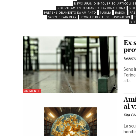
NEWS URANIO IMPOVERITO: ARTICOLI E 
NOTIZIE AMIANTO GUARDIA NAZIONALE ONA
NOT
PREPENSIONAMENTO DA AMIANTO
PUGLIA
RADON
RAS
SPORT E FAIR PLAY
STORIA E DIRITI DEI LAVORATORI
T
VIT
Ex 
pro
Redazi
Sono in
Torino
alta...
AMBIENTE
Ami
al v
Rita Ch
La scu
bonifi