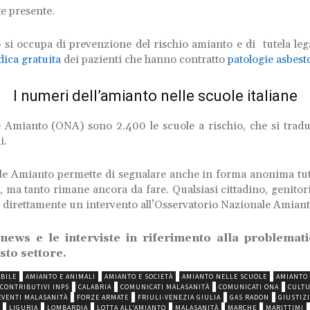
e presente.
i occupa di prevenzione del rischio amianto e di tutela legal
dica gratuita
dei pazienti che hanno contratto
patologie asbest
I numeri dell’amianto nelle scuole italiane
le Amianto (ONA) sono 2.400 le scuole a rischio, che si tr
i.
 Amianto permette di segnalare anche in forma anonima tutti 
i, ma tanto rimane ancora da fare. Qualsiasi cittadino, genitor
 direttamente un intervento all’Osservatorio Nazionale Amiant
le news e le interviste in riferimento alla problema
sto settore.
BILE
AMIANTO E ANIMALI
AMIANTO E SOCIETÀ
AMIANTO NELLE SCUOLE
AMIANTO 
 CONTRIBUTIVI INPS
CALABRIA
COMUNICATI MALASANITÀ
COMUNICATI ONA
CULTU
EVENTI MALASANITÀ
FORZE ARMATE
FRIULI-VENEZIA GIULIA
GAS RADON
GIUSTIZI
LIGURIA
LOMBARDIA
LOTTA ALL'AMIANTO
MALASANITÀ
MARCHE
MARITTIMI