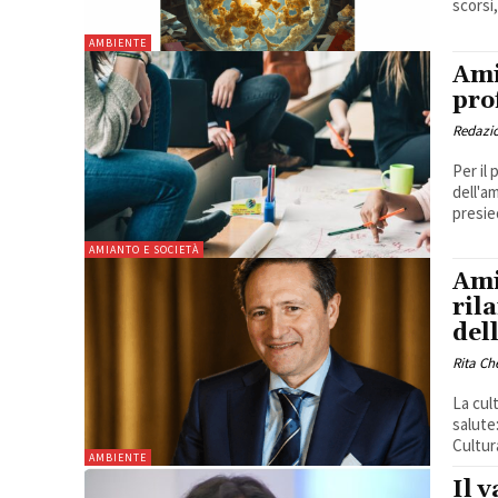
scorsi,.
AMBIENTE
Ami
pro
Redazi
Per il 
dell'a
presie
AMIANTO E SOCIETÀ
Ami
ril
del
Rita Ch
La cul
salute
Cultur
AMBIENTE
Il 