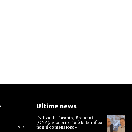
e
Ultime news
Ex Ilva di Taranto, Bonanni
(ONA): «La priorità è la bonifica,
non il contenzioso»
2497