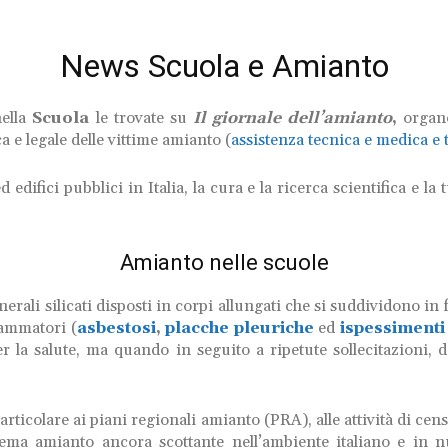
News Scuola e Amianto
nella
Scuola
le trovate su
Il giornale dell’amianto
,
organo
a e legale delle vittime amianto (
assistenza tecnica e medica e t
edifici pubblici in Italia, la cura e la ricerca scientifica e la 
Amianto nelle scuole
li silicati disposti in corpi allungati che si suddividono in fibr
iammatori (
asbestosi
,
placche pleuriche
ed
ispessimenti 
la salute, ma quando in seguito a ripetute sollecitazioni, 
n particolare ai piani regionali amianto (PRA), alle attività di c
blema amianto ancora scottante nell’ambiente italiano e in n