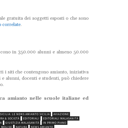
e gratuita dei soggetti esposti o che sono
o correlate
.
aducono in 350.000 alunni e almeno 50.000
i siti che contengono amianto, iniziativa
i e alunni, docenti e studenti, può chiedere
o.
tica amianto nelle scuole italiane ed
SICILIA: LE NEWS AMIANTO SICILIA
AVIAZIONE
RA & SOCIETÀ
EDITORIALI
EDITORIALI MALASANITÀ
A
GIUSTIZIA MALASANITÀ
IN PRIMO PIANO
MOLISE
NATURA
NEWS AMIANTO