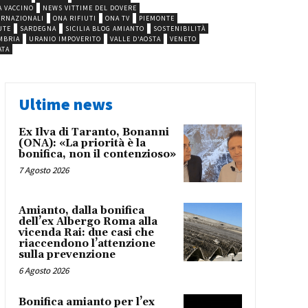
A VACCINO
NEWS VITTIME DEL DOVERE
ERNAZIONALI
ONA RIFIUTI
ONA TV
PIEMONTE
UTE
SARDEGNA
SICILIA BLOG AMIANTO
SOSTENIBILITÀ
MBRIA
URANIO IMPOVERITO
VALLE D'AOSTA
VENETO
ATA
Ultime news
Ex Ilva di Taranto, Bonanni
(ONA): «La priorità è la
bonifica, non il contenzioso»
7 Agosto 2026
Amianto, dalla bonifica
dell’ex Albergo Roma alla
vicenda Rai: due casi che
riaccendono l’attenzione
sulla prevenzione
6 Agosto 2026
Bonifica amianto per l’ex