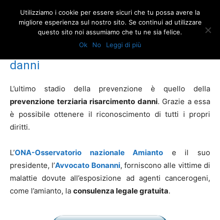
Utilizziamo i cookie per essere sicuri che tu possa avere la
migliore esperienza sul nostro sito. Se continui ad utilizzare
questo sito noi assumiamo che tu ne sia felice.
Home
La prevenzione terziaria risarcimento danni
Ok
No
Leggi di più
La prevenzione terziaria risarcimento
danni
L’ultimo stadio della prevenzione è quello della
prevenzione terziaria risarcimento danni
. Grazie a essa
è possibile ottenere il riconoscimento di tutti i propri
diritti.
L’
ONA-Osservatorio nazionale Amianto
e il suo
presidente, l’
Avvocato Bonanni
, forniscono alle vittime di
malattie dovute all’esposizione ad agenti cancerogeni,
come l’amianto, la
consulenza legale gratuita
.