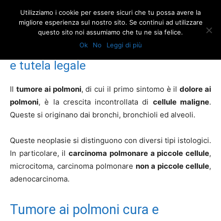
Utilizziamo i cookie per essere sicuri che tu possa avere la
migliore esperienza sul nostro sito. Se continui ad utilizzare
questo sito noi assumiamo che tu ne sia felice.
Home
Tumore ai polmoni: prevenzione, cura e tutela legale
Ok
No
Leggi di più
Tumore ai polmoni: prevenzione, cura
e tutela legale
Il
tumore ai polmoni
, di cui il primo sintomo è il
dolore ai
polmoni
, è la crescita incontrollata di
cellule maligne
.
Queste si originano dai bronchi, bronchioli ed alveoli.
Queste neoplasie si distinguono con diversi tipi istologici.
In particolare, il
carcinoma polmonare a piccole cellule
,
microcitoma, carcinoma polmonare
non a piccole cellule
,
adenocarcinoma.
Tumore ai polmoni cura e