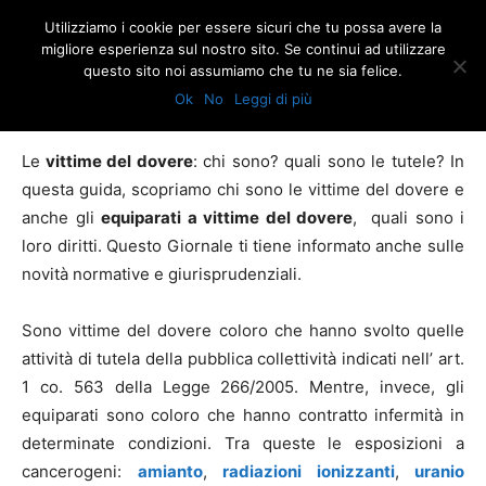
Utilizziamo i cookie per essere sicuri che tu possa avere la
migliore esperienza sul nostro sito. Se continui ad utilizzare
questo sito noi assumiamo che tu ne sia felice.
Home
Vittime del dovere: tutela legale
Ok
No
Leggi di più
Vittime del dovere: tutela legale
Le
vittime del dovere
: chi sono? quali sono le tutele? In
questa guida, scopriamo chi sono le vittime del dovere e
anche gli
equiparati a vittime del dovere
, quali sono i
loro diritti. Questo Giornale ti tiene informato anche sulle
novità normative e giurisprudenziali.
Sono vittime del dovere coloro che hanno svolto quelle
attività di tutela della pubblica collettività indicati nell’ art.
1 co. 563 della Legge 266/2005. Mentre, invece, gli
equiparati sono coloro che hanno contratto infermità in
determinate condizioni. Tra queste le esposizioni a
cancerogeni:
amianto
,
radiazioni ionizzanti
,
uranio