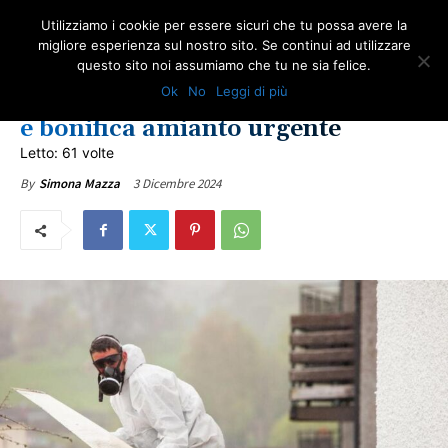
Utilizziamo i cookie per essere sicuri che tu possa avere la
migliore esperienza sul nostro sito. Se continui ad utilizzare
questo sito noi assumiamo che tu ne sia felice.
AMIANTO E SOCIETÀ
IN PRIMO PIANO
ULTIME NOTIZIE
Ok
No
Leggi di più
Massimo Moretti e ONA: ricerca
e bonifica amianto urgente
Letto: 61 volte
3 Dicembre 2024
By
Simona Mazza