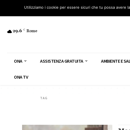
Osservatorio Nazionale Amianto: aderisci
Diventa Guardia Nazionale Ami
Utilizziamo i cookie per essere sicuri che tu possa avere l
29.6
C
Rome
ONA
ASSISTENZA GRATUITA
AMBIENTE E SA
ONA TV
TAG