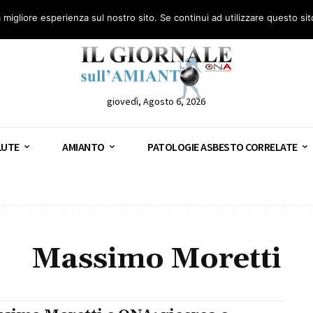
anto – AGN
Consulenza legale gratuita: civile, penale e lavoro
Segnala – AGN
a migliore esperienza sul nostro sito. Se continui ad utilizzare questo si
giovedì, Agosto 6, 2026
LUTE
AMIANTO
PATOLOGIE ASBESTO CORRELATE
Massimo Moretti