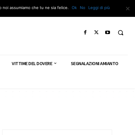
Segnala – Repac
to noi assumiamo che tu ne sia felice.
Ok
No
Leggi di più
VITTIME DEL DOVERE
SEGNALAZIONI AMIANTO