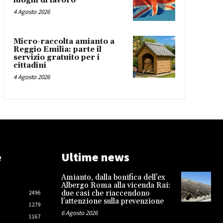
luoghi di lavoro
4 Agosto 2026
Micro-raccolta amianto a
Reggio Emilia: parte il
servizio gratuito per i
cittadini
4 Agosto 2026
e
Ultime news
Amianto, dalla bonifica dell’ex
Albergo Roma alla vicenda Rai:
due casi che riaccendono
2496
l’attenzione sulla prevenzione
1279
6 Agosto 2026
1167