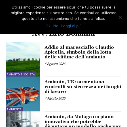
Utilizziamo i cookie per essere sicuri che tu possa avere la
migliore esperienza sul nostro sito. Se continui ad utilizzare
questo sito noi assumiamo che tu ne sia felice.
Ok
No
Leggi di più
TAG
Avv. Ezio Bonanni
Addio al maresciallo Claudio
Apicella, simbolo della lotta
delle vittime dell’amianto
4 Agosto 2026
AMIANTO E SOCIETÀ
Amianto, UK: aumentano
controlli su sicurezza nei luoghi
di lavoro
4 Agosto 2026
AMBIENTE
Amianto, da Malaga un piano
innovativo che potrebbe
diventare un modello anche per