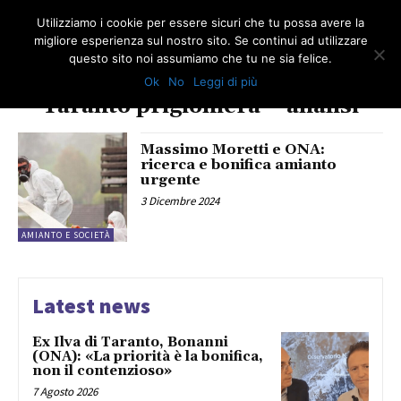
Utilizziamo i cookie per essere sicuri che tu possa avere la
migliore esperienza sul nostro sito. Se continui ad utilizzare
questo sito noi assumiamo che tu ne sia felice.
Ok
No
Leggi di più
TAG
Taranto prigioniera – analisi
Massimo Moretti e ONA:
ricerca e bonifica amianto
urgente
3 Dicembre 2024
AMIANTO E SOCIETÀ
Latest news
Ex Ilva di Taranto, Bonanni
(ONA): «La priorità è la bonifica,
non il contenzioso»
7 Agosto 2026