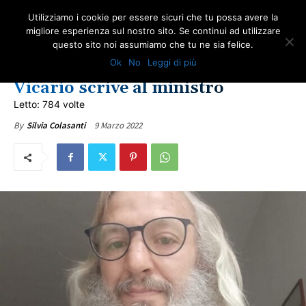
Utilizziamo i cookie per essere sicuri che tu possa avere la
migliore esperienza sul nostro sito. Se continui ad utilizzare
questo sito noi assumiamo che tu ne sia felice.
NEWS AMIANTO
ULTIME NOTIZIE
Ok
No
Leggi di più
Industrie meccaniche siciliane,
Vicario scrive al ministro
Letto: 784 volte
9 Marzo 2022
By
Silvia Colasanti