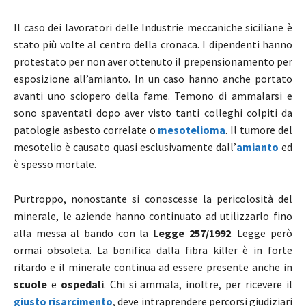
Il caso dei lavoratori delle Industrie meccaniche siciliane è
stato più volte al centro della cronaca. I dipendenti hanno
protestato per non aver ottenuto il prepensionamento per
esposizione all’amianto. In un caso hanno anche portato
avanti uno sciopero della fame. Temono di ammalarsi e
sono spaventati dopo aver visto tanti colleghi colpiti da
patologie asbesto correlate o
mesotelioma
. Il tumore del
mesotelio è causato quasi esclusivamente dall’
amianto
ed
è spesso mortale.
Purtroppo, nonostante si conoscesse la pericolosità del
minerale, le aziende hanno continuato ad utilizzarlo fino
alla messa al bando con la
Legge 257/1992
. Legge però
ormai obsoleta. La bonifica dalla fibra killer è in forte
ritardo e il minerale continua ad essere presente anche in
scuole
e
ospedali
. Chi si ammala, inoltre, per ricevere il
giusto risarcimento
, deve intraprendere percorsi giudiziari