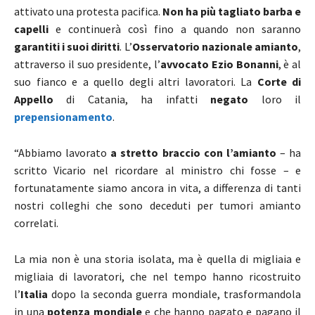
attivato una protesta pacifica.
Non ha più tagliato barba e
capelli
e continuerà così fino a quando non saranno
garantiti i suoi diritti
. L’
Osservatorio nazionale amianto
,
attraverso il suo presidente, l’
avvocato Ezio Bonanni
, è al
suo fianco e a quello degli altri lavoratori. La
Corte di
Appello
di Catania, ha infatti
negato
loro il
prepensionamento
.
“Abbiamo lavorato
a stretto braccio con l’amianto
– ha
scritto Vicario nel ricordare al ministro chi fosse – e
fortunatamente siamo ancora in vita, a differenza di tanti
nostri colleghi che sono deceduti per tumori amianto
correlati.
La mia non è una storia isolata, ma è quella di migliaia e
migliaia di lavoratori, che nel tempo hanno ricostruito
l’
Italia
dopo la seconda guerra mondiale, trasformandola
in una
potenza mondiale
e che hanno pagato e pagano il