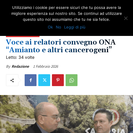
Utilizziamo i cookie per essere sicuri che tu possa avere la
migliore esperienza sul nostro sito. Se continui ad utilizzare
questo sito noi assumiamo che tu ne sia felice.
AMBIENTE
AMIANTO E SOCIETÀ
CALABRIA
COMUNICATI ONA
GIUSTIZIA
Ok
No
Leggi di più
IN PRIMO PIANO
NEWS AMIANTO
SALUTE
ULTIME NOTIZIE
VITTIME DEL DOVERE
Voce ai relatori convegno ONA
“Amianto e altri cancerogeni”
Letto: 34 volte
1 Febbraio 2026
By
Redazione