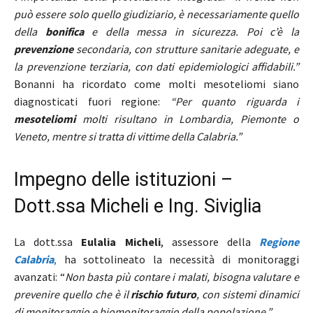
può essere solo quello giudiziario, è necessariamente quello
della
bonifica
e della messa in sicurezza. Poi c’è la
prevenzione
secondaria, con strutture sanitarie adeguate, e
la prevenzione terziaria, con dati epidemiologici affidabili.”
Bonanni ha ricordato come molti mesoteliomi siano
diagnosticati fuori regione:
“Per quanto riguarda i
mesoteliomi
molti risultano in Lombardia, Piemonte o
Veneto, mentre si tratta di vittime della Calabria.”
Impegno delle istituzioni –
Dott.ssa Micheli e Ing. Siviglia
La dott.ssa
Eulalia Micheli
, assessore della
Regione
Calabria
,
ha sottolineato la necessità di monitoraggi
avanzati: “
Non basta più contare i malati, bisogna valutare e
prevenire quello che è il
rischio futuro
, con sistemi dinamici
di monitoraggio e biomonitoraggio della popolazione.”