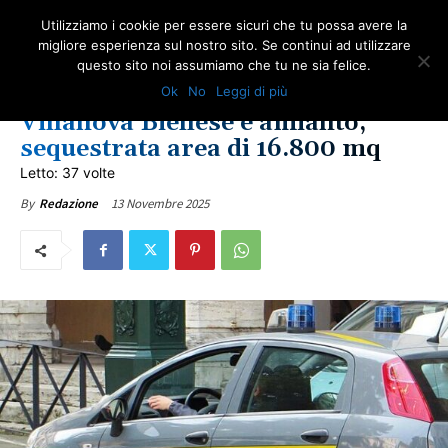
Utilizziamo i cookie per essere sicuri che tu possa avere la
migliore esperienza sul nostro sito. Se continui ad utilizzare
questo sito noi assumiamo che tu ne sia felice.
AMBIENTE
AMIANTO E SOCIETÀ
IN PRIMO PIANO
LOTTA ALL'AMIANTO
Ok
No
Leggi di più
NOTIZIE DAI TERRITORI
PIEMONTE
RICERCA
SALUTE
ULTIME NOTIZIE
Villanova Biellese e amianto,
sequestrata area di 16.800 mq
Letto: 37 volte
13 Novembre 2025
By
Redazione