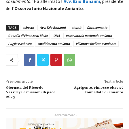
smaltimento.”
Ha affermato l’
A
vv. Ezio Bonanni
, presidente
dell’
Osservatorio Nazionale Amianto
.
TAGS
asbesto
Avv. Ezio Bonanni
eternit
fibrocemento
Guardia di Finanza di Biella
ONA
osservatorio nazionale amianto
Puglia e asbesto
smalitimento amianto
Villanova Biellese e amianto
Previous article
Next article
Giornata del Ricordo,
Agrigento, rimosse oltre 27
Nassiriya e missioni di pace
tonnellate di amianto
2025
- Advertisement -