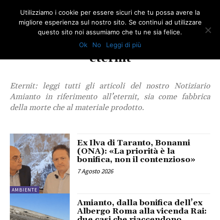
Utilizziamo i cookie per essere sicuri che tu possa avere la
migliore esperienza sul nostro sito. Se continui ad utilizzare
questo sito noi assumiamo che tu ne sia felice.
Ok
No
Leggi di più
TAG
eternit
Eternit: leggi tutti gli articoli del nostro Notiziario
Amianto in riferimento all’eternit, sia come fabbrica
della morte che al materiale prodotto.
Ex Ilva di Taranto, Bonanni
(ONA): «La priorità è la
bonifica, non il contenzioso»
7 Agosto 2026
AMBIENTE
Amianto, dalla bonifica dell’ex
Albergo Roma alla vicenda Rai:
due casi che riaccendono