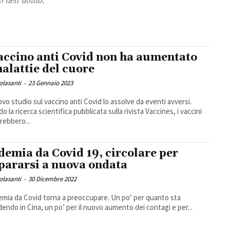
o nell’uomo.
vaccino anti Covid non ha aumentato
malattie del cuore
Colasanti
-
23 Gennaio 2023
vo studio sul vaccino anti Covid lo assolve da eventi avversi.
 la ricerca scientifica pubblicata sulla rivista Vaccines, i vaccini
rebbero...
demia da Covid 19, circolare per
pararsi a nuova ondata
Colasanti
-
30 Dicembre 2022
emia da Covid torna a preoccupare. Un po’ per quanto sta
endo in Cina, un po’ per il nuovo aumento dei contagi e per...