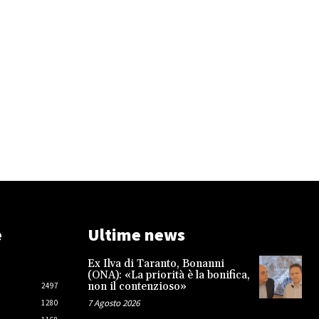
e
Ultime news
Ex Ilva di Taranto, Bonanni
(ONA): «La priorità è la bonifica,
non il contenzioso»
2497
7 Agosto 2026
1280