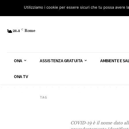
Osservatorio Nazionale Amianto: aderisci
Diventa Guardia Nazionale Ami
Utilizziamo i cookie per essere sicuri che tu possa avere l
21.1
C
Rome
ONA
ASSISTENZA GRATUITA
AMBIENTE E SA
ONA TV
TAG
COVID-19 è il nome dato all