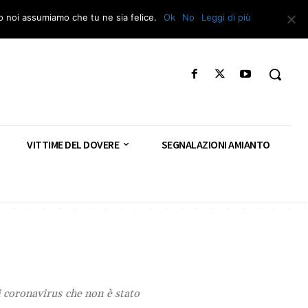
Segnala – Repac
to noi assumiamo che tu ne sia felice.
Ok
No
Leggi di più
VITTIME DEL DOVERE
SEGNALAZIONI AMIANTO
 coronavirus che non è stato