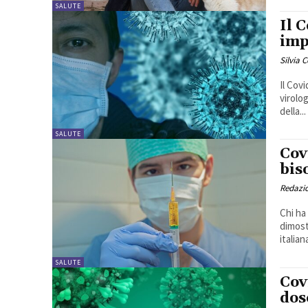
SALUTE
Il 
imp
Silvia 
Il Cov
virolo
della...
SALUTE
Cov
bis
Redazi
Chi ha
dimost
italiana
SALUTE
Cov
dos