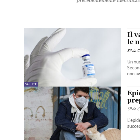
precedentemente identificat
Il 
le 
Silvia 
Un nuo
Secondo
non av
SALUTE
Epi
pre
Silvia 
L'epid
succed