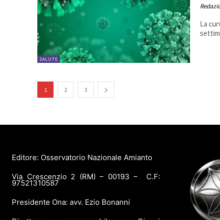
Redazi
La cur
settim
SALUTE
1
2
3
Editore: Osservatorio Nazionale Amianto
Via Crescenzio 2 (RM) – 00193 – C.F:
97521310587
Presidente Ona: avv. Ezio Bonanni