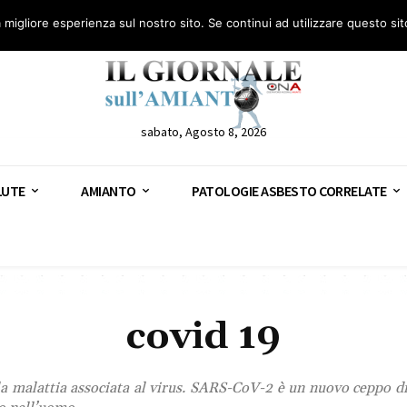
anto – AGN
Consulenza legale gratuita: civile, penale e lavoro
Segnala – AGN
a migliore esperienza sul nostro sito. Se continui ad utilizzare questo si
sabato, Agosto 8, 2026
LUTE
AMIANTO
PATOLOGIE ASBESTO CORRELATE
covid 19
a malattia associata al virus. SARS-CoV-2 è un nuovo ceppo di