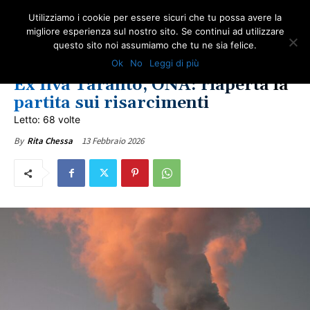
Utilizziamo i cookie per essere sicuri che tu possa avere la
migliore esperienza sul nostro sito. Se continui ad utilizzare
questo sito noi assumiamo che tu ne sia felice.
GIUSTIZIA
IN PRIMO PIANO
NEWS AMIANTO
NOTIZIE DAL WEB
PUGLIA
Ok
No
Leggi di più
ULTIME NOTIZIE
Ex Ilva Taranto, ONA: riaperta la
partita sui risarcimenti
Letto: 68 volte
13 Febbraio 2026
By
Rita Chessa