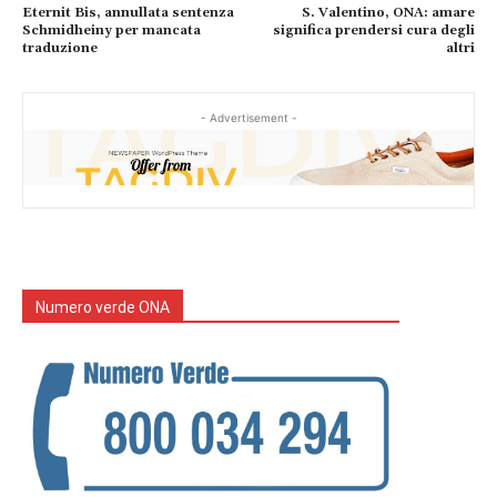
Eternit Bis, annullata sentenza
S. Valentino, ONA: amare
Schmidheiny per mancata
significa prendersi cura degli
traduzione
altri
- Advertisement -
Numero verde ONA