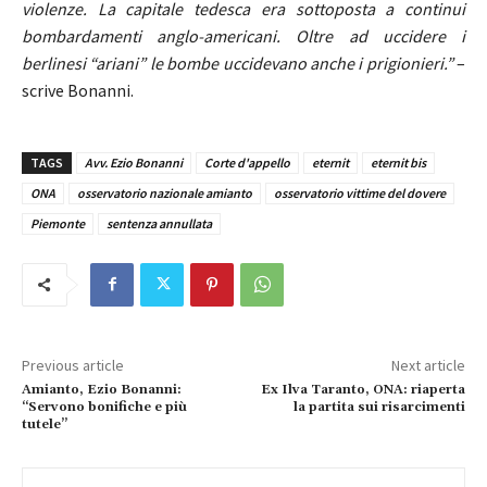
violenze. La capitale tedesca era sottoposta a continui
bombardamenti anglo-americani. Oltre ad uccidere i
berlinesi “ariani” le bombe uccidevano anche i prigionieri.”
–
scrive Bonanni.
TAGS
Avv. Ezio Bonanni
Corte d'appello
eternit
eternit bis
ONA
osservatorio nazionale amianto
osservatorio vittime del dovere
Piemonte
sentenza annullata
Previous article
Next article
Amianto, Ezio Bonanni:
Ex Ilva Taranto, ONA: riaperta
“Servono bonifiche e più
la partita sui risarcimenti
tutele”