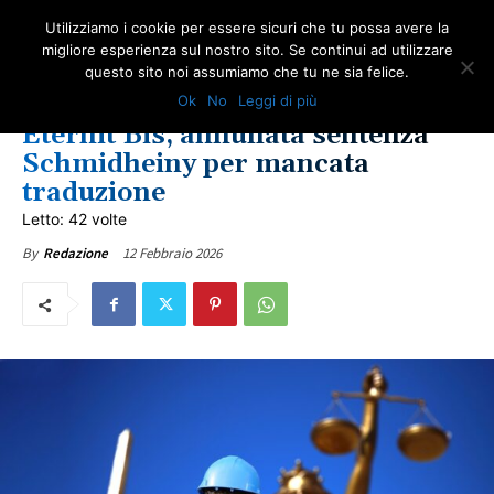
Utilizziamo i cookie per essere sicuri che tu possa avere la
migliore esperienza sul nostro sito. Se continui ad utilizzare
questo sito noi assumiamo che tu ne sia felice.
AMIANTO E SOCIETÀ
GIUSTIZIA
IN PRIMO PIANO
NEWS AMIANTO
Ok
No
Leggi di più
LOTTA ALL'AMIANTO
NOTIZIE DAL WEB
SALUTE
ULTIME NOTIZIE
Eternit Bis, annullata sentenza
Schmidheiny per mancata
traduzione
Letto: 42 volte
12 Febbraio 2026
By
Redazione