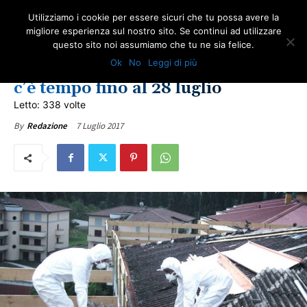
Utilizziamo i cookie per essere sicuri che tu possa avere la
migliore esperienza sul nostro sito. Se continui ad utilizzare
questo sito noi assumiamo che tu ne sia felice.
IN PRIMO PIANO
LOMBARDIA
LOTTA ALL'AMIANTO
ULTIME NOTIZIE
Ok
No
Leggi di più
Bando per la rimozione amianto:
c’è tempo fino al 28 luglio
Letto: 338 volte
7 Luglio 2017
By
Redazione