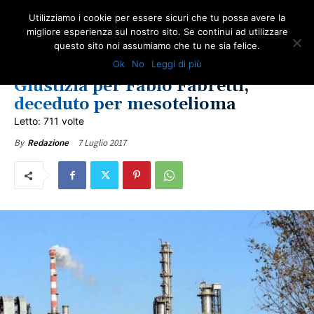
Utilizziamo i cookie per essere sicuri che tu possa avere la
migliore esperienza sul nostro sito. Se continui ad utilizzare
questo sito noi assumiamo che tu ne sia felice.
COMUNICATI ONA
GIUSTIZIA
IN PRIMO PIANO
LOMBARDIA
Ok
No
Leggi di più
LOTTA ALL'AMIANTO
ULTIME NOTIZIE
Giustizia per Fabio Fabretti,
deceduto per mesotelioma
Letto: 711 volte
7 Luglio 2017
By
Redazione