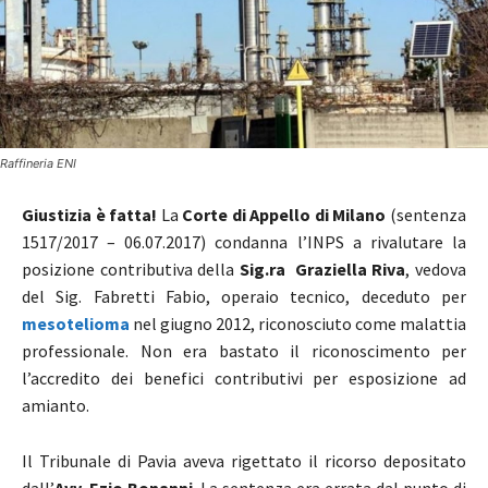
Raffineria ENI
Giustizia è fatta!
La
Corte di Appello di Milano
(sentenza
1517/2017 – 06.07.2017) condanna l’INPS a rivalutare la
posizione contributiva della
Sig.ra Graziella Riva
, vedova
del Sig. Fabretti Fabio, operaio tecnico, deceduto per
mesotelioma
nel giugno 2012, riconosciuto come malattia
professionale. Non era bastato il riconoscimento per
l’accredito dei benefici contributivi per esposizione ad
amianto.
Il Tribunale di Pavia aveva rigettato il ricorso depositato
dall’
Avv. Ezio Bonanni
. La sentenza era errata dal punto di