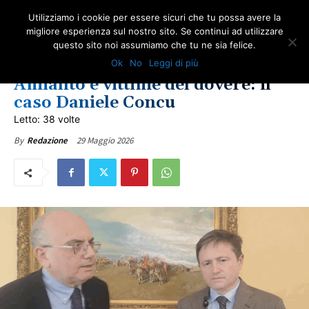
Utilizziamo i cookie per essere sicuri che tu possa avere la
migliore esperienza sul nostro sito. Se continui ad utilizzare
questo sito noi assumiamo che tu ne sia felice.
AMIANTO E SOCIETÀ
GIUSTIZIA
NEWS AMIANTO
LOTTA ALL'AMIANTO
Ok
No
Leggi di più
NEWS VITTIME DEL DOVERE
ONA TV
Amianto e vittime del dovere: il
caso Daniele Concu
Letto: 38 volte
29 Maggio 2026
By
Redazione