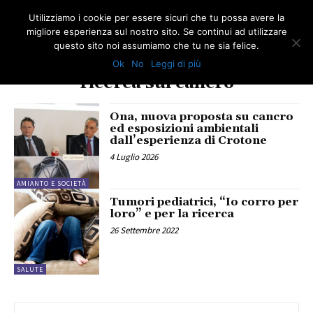
Utilizziamo i cookie per essere sicuri che tu possa avere la
migliore esperienza sul nostro sito. Se continui ad utilizzare
questo sito noi assumiamo che tu ne sia felice.
Ok
No
Leggi di più
TAG
ricerca sul cancro
Ona, nuova proposta su cancro
ed esposizioni ambientali
dall’esperienza di Crotone
4 Luglio 2026
AMIANTO E SOCIETÀ
Tumori pediatrici, “Io corro per
loro” e per la ricerca
26 Settembre 2022
SALUTE