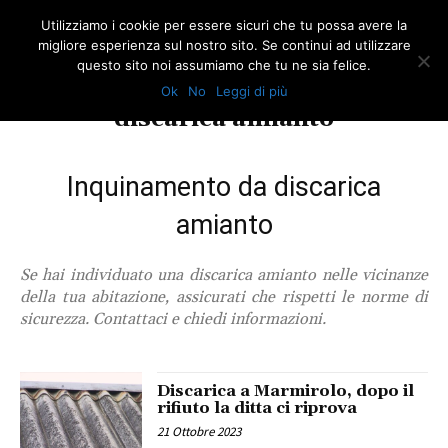
Utilizziamo i cookie per essere sicuri che tu possa avere la
migliore esperienza sul nostro sito. Se continui ad utilizzare
questo sito noi assumiamo che tu ne sia felice.
Ok
No
Leggi di più
TAG
discarica amianto
Inquinamento da discarica
amianto
Se hai individuato una discarica amianto nelle vicinanze
della tua abitazione, assicurati che rispetti le norme di
sicurezza. Contattaci e chiedi informazioni.
Discarica a Marmirolo, dopo il
rifiuto la ditta ci riprova
21 Ottobre 2023