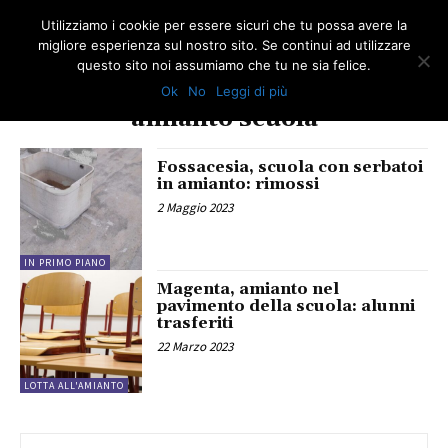
Utilizziamo i cookie per essere sicuri che tu possa avere la
migliore esperienza sul nostro sito. Se continui ad utilizzare
questo sito noi assumiamo che tu ne sia felice.
Ok
No
Leggi di più
TAG
amianto scuola
Fossacesia, scuola con serbatoi
in amianto: rimossi
2 Maggio 2023
IN PRIMO PIANO
Magenta, amianto nel
pavimento della scuola: alunni
trasferiti
22 Marzo 2023
LOTTA ALL'AMIANTO