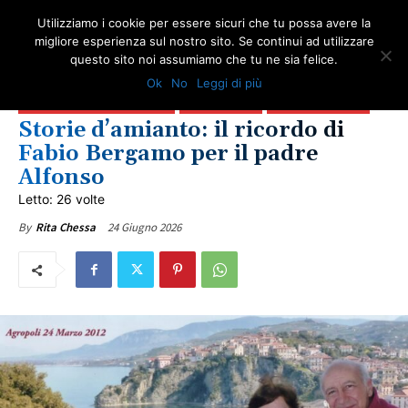
Utilizziamo i cookie per essere sicuri che tu possa avere la
migliore esperienza sul nostro sito. Se continui ad utilizzare
questo sito noi assumiamo che tu ne sia felice.
AMIANTO E SOCIETÀ
GIUSTIZIA
IN PRIMO PIANO
NEWS AMIANTO
Ok
No
Leggi di più
LOTTA ALL'AMIANTO
SICILIA BLOG AMIANTO
STORIA E DIRITI DEI LAVORATORI
ULTIME NOTIZIE
VITTIME DEL DOVERE
Storie d’amianto: il ricordo di
Fabio Bergamo per il padre
Alfonso
Letto: 26 volte
24 Giugno 2026
By
Rita Chessa