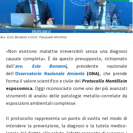
Avv. Ezio Bonanni e Dott. Pasquale Montilla
«Non esistono malattie irreversibili senza una diagnosi
causale completa». È da questo presupposto, richiamato
dall’
avv. Ezio Bonanni
,
presidente nazionale
dell
’
Osservatorio Nazionale Amianto
(ONA)
, che prende
forma il valore scientifico e civile del
Protocollo Montilla
in
esposomica.
Oggi riconosciuto come uno dei più avanzati
strumenti di analisi delle patologie metallo-correlate da
esposizioni ambientali complesse.
Il protocollo rappresenta un punto di svolta nel modo di
intendere la prevenzione, la diagnosi e la tutela medico-