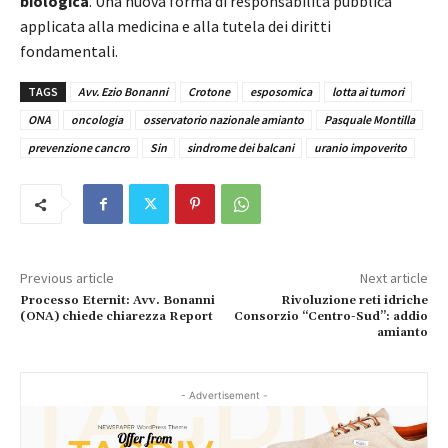
biologica
. Una nuova forma di responsabilità pubblica
applicata alla medicina e alla tutela dei diritti
fondamentali.
TAGS
Avv. Ezio Bonanni
Crotone
esposomica
lotta ai tumori
ONA
oncologia
osservatorio nazionale amianto
Pasquale Montilla
prevenzione cancro
Sin
sindrome dei balcani
uranio impoverito
Previous article
Next article
Processo Eternit: Avv. Bonanni
Rivoluzione reti idriche
(ONA) chiede chiarezza Report
Consorzio “Centro-Sud”: addio
amianto
- Advertisement -