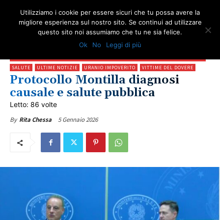
Utilizziamo i cookie per essere sicuri che tu possa avere la
migliore esperienza sul nostro sito. Se continui ad utilizzare
questo sito noi assumiamo che tu ne sia felice.
AMBIENTE
AMIANTO E SOCIETÀ
CALABRIA
GIUSTIZIA
IN PRIMO PIANO
Ok
No
Leggi di più
NEWS AMIANTO
LOTTA ALL'AMIANTO
NEWS VITTIME DEL DOVERE
NEWS URANIO IMPOVERITO: ARTICOLI E NOVITÀ SULLA TUTELA DEGLI ESPOSTI
SALUTE
ULTIME NOTIZIE
URANIO IMPOVERITO
VITTIME DEL DOVERE
Protocollo Montilla diagnosi
causale e salute pubblica
Letto: 86 volte
5 Gennaio 2026
By
Rita Chessa