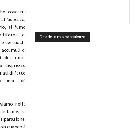
che cosa mi
all’asbesto,
rio, al fumo
ltiforni, di
he dei fuochi
 accumuli di
nti del rame
a disprezzo
nati di fatto
ro bene più
oviamo nella
 della nostra
iparazione.
 non quando è