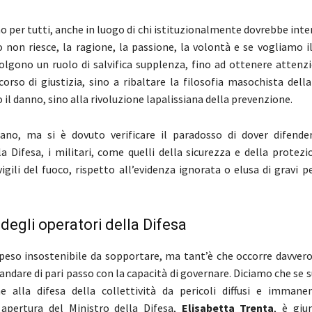
o per tutti, anche in luogo di chi istituzionalmente dovrebbe inter
non riesce, la ragione, la passione, la volontà e se vogliamo il
olgono un ruolo di salvifica supplenza, fino ad ottenere attenzi
corso di giustizia, sino a ribaltare la filosofia masochista dell
il danno, sino alla rivoluzione lapalissiana della prevenzione.
ano, ma si è dovuto verificare il paradosso di dover difender
la Difesa, i militari, come quelli della sicurezza e della protezi
vigili del fuoco, rispetto all’evidenza ignorata o elusa di gravi pe
 degli operatori della Difesa
eso insostenibile da sopportare, ma tant’è che occorre davvero 
ndare di pari passo con la capacità di governare. Diciamo che se su
e alla difesa della collettività da pericoli diffusi e immane
 apertura del Ministro della Difesa,
Elisabetta Trenta
, è giu