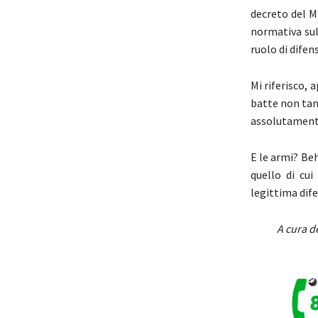
decreto del M
normativa sul
ruolo di difen
Mi riferisco, 
batte non tant
assolutamente 
E le armi? Beh
quello di cui
legittima dife
A cura d