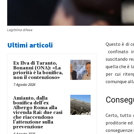
Legittima difesa
Ultimi articoli
Questo è di c
confinato in
suscitando re
Ex Ilva di Taranto,
quella che è l
Bonanni (ONA): «La
priorità è la bonifica,
per cui rite
non il contenzioso»
comunque alla
7 Agosto 2026
Consegu
Amianto, dalla
bonifica dell’ex
Albergo Roma alla
vicenda Rai: due casi
Certo, tutto 
che riaccendono
l’attenzione sulla
proditorie ed
prevenzione
conseguenze s
6 Agosto 2026