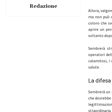
Redazione
Allora, valgon
ma non può o 
coloro che sv
aprire un per
soltanto dopo 
Sembrerà str
operatori del
calamitosi, i 
salute.
La difesa
Sembrerà un p
che dovrebbe a
legittimazion
straordinaria