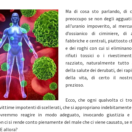
Ma di cosa sto parlando, di 
preoccupo se non degli agguati 
all’uranio impoverito, al mercu
d’ossianico di ciminiere, di a
fabbriche e centrali, piuttosto c
e dei roghi con cui si eliminano
rifiuti tossici o i rivestime
razziato, naturalmente tutto 
della salute dei derubati, dei rapi
della vita, di certo il nost
prezioso.
Ecco, che ogni qualvolta ci tr
 vittime impotenti di scellerati, che si appropriano indebitamente
ovremmo reagire in modo adeguato, invocando giustizia e r
n ci si rende conto pienamente del male che ci viene causato, se
 E allora?