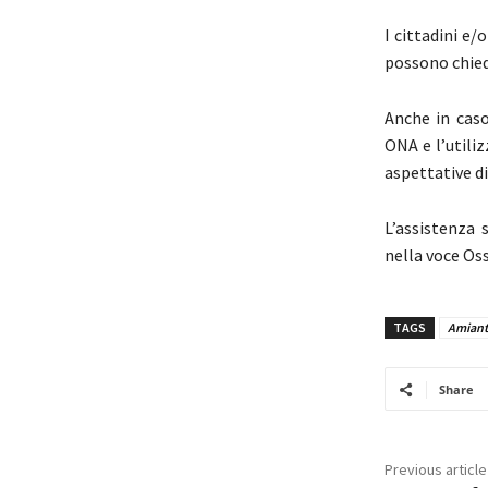
I cittadini e/
possono chied
Anche in caso
ONA e l’utili
aspettative di 
L’assistenza 
nella voce Os
TAGS
Amian
Share
Previous article