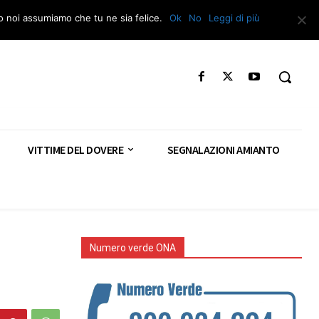
Segnala – Repac
to noi assumiamo che tu ne sia felice.
Ok
No
Leggi di più
VITTIME DEL DOVERE
SEGNALAZIONI AMIANTO
Numero verde ONA