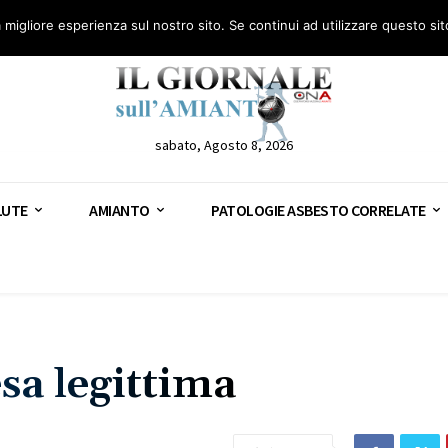
anto – AGN
Consulenza legale gratuita: civile, penale e lavoro
Segnala – AGN
a migliore esperienza sul nostro sito. Se continui ad utilizzare questo si
sabato, Agosto 8, 2026
LUTE
AMIANTO
PATOLOGIE ASBESTO CORRELATE
esa legittima