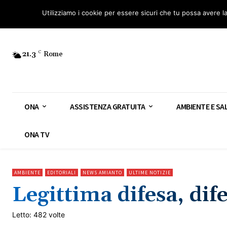
Osservatorio Nazionale Amianto: aderisci
Diventa Guardia Nazionale Ami
Utilizziamo i cookie per essere sicuri che tu possa avere l
21.3
C
Rome
ONA
ASSISTENZA GRATUITA
AMBIENTE E SA
ONA TV
AMBIENTE
EDITORIALI
NEWS AMIANTO
ULTIME NOTIZIE
Legittima difesa, dif
Letto: 482 volte