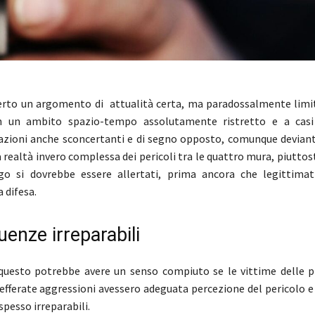
erto un argomento di attualità certa, ma paradossalmente limi
 un ambito spazio-tempo assolutamente ristretto e a casi p
azioni anche sconcertanti e di segno opposto, comunque devianti
a realtà invero complessa dei pericoli tra le quattro mura, piuttost
ngo si dovrebbe essere allertati, prima ancora che legittima
 difesa.
enze irreparabili
questo potrebbe avere un senso compiuto se le vittime delle più
 efferate aggressioni avessero adeguata percezione del pericolo e
pesso irreparabili.