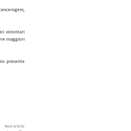
 cancerogeni,
ci volontari
ere maggiori
ulo presente
Next article