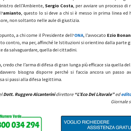
inistro dell’Ambiente,
Sergio Costa
, per avviare un processo di 
l
‘amianto
, questo lo si deve a chi si è messo in prima linea ed 
sore, non soltanto nelle aule di giustizia.
appunto, a chi come il Presidente dell
‘
ONA
, l’avvocato
Ezio Bonan
o contro, ma per, affinché le Istituzioni si orientino dalla parte gi
da salvaguardare, quella dei cittadini.
, credo che l’arma di difesa di gran lunga più efficace sia quella de
 davvero bisogna disporre perché si faccia ancora un passo av
sa si passi alla difesa legittima.
el
Dott. Ruggero Alcanterini
direttore
“L’Eco Del Litorale”
ed
edito
Giornale s