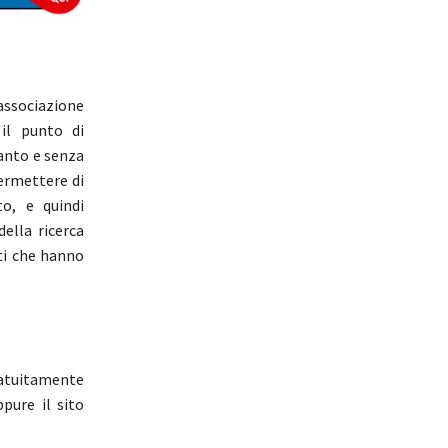
associazione
 il punto di
anto e senza
ermettere di
to, e quindi
ella ricerca
ati che hanno
ratuitamente
ppure il sito