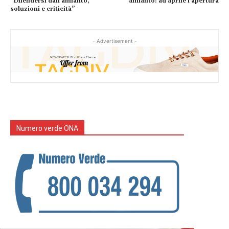
“Difendersi dall’amianto,
amianto: ad aprile l’apertura
soluzioni e criticità”
- Advertisement -
Numero verde ONA