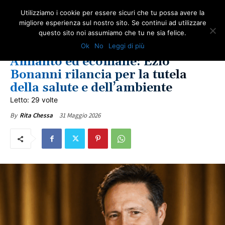
Utilizziamo i cookie per essere sicuri che tu possa avere la
migliore esperienza sul nostro sito. Se continui ad utilizzare
questo sito noi assumiamo che tu ne sia felice.
AMBIENTE
AMIANTO E SOCIETÀ
NEWS AMIANTO
LOTTA ALL'AMIANTO
Ok
No
Leggi di più
SALUTE
SCUOLA
ULTIME NOTIZIE
VITTIME DEL DOVERE
Amianto ed ecomafie: Ezio
Bonanni rilancia per la tutela
della salute e dell’ambiente
Letto: 29 volte
31 Maggio 2026
By
Rita Chessa