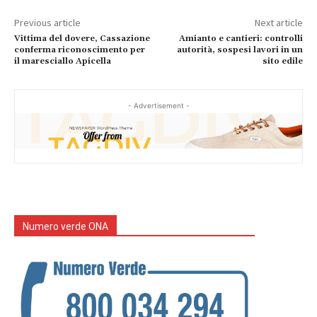
Previous article
Next article
Vittima del dovere, Cassazione
Amianto e cantieri: controlli
conferma riconoscimento per
autorità, sospesi lavori in un
il maresciallo Apicella
sito edile
- Advertisement -
Numero verde ONA