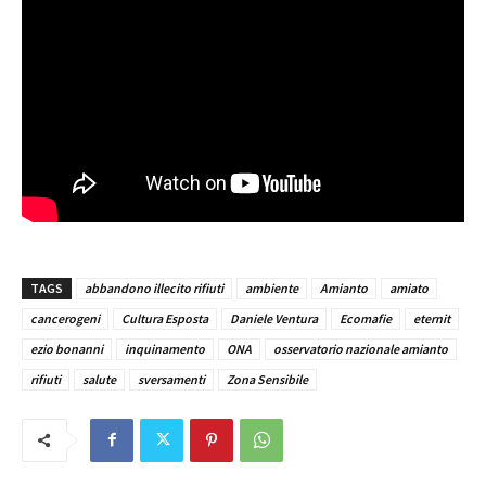
TAGS
abbandono illecito rifiuti
ambiente
Amianto
amiato
cancerogeni
Cultura Esposta
Daniele Ventura
Ecomafie
eternit
ezio bonanni
inquinamento
ONA
osservatorio nazionale amianto
rifiuti
salute
sversamenti
Zona Sensibile