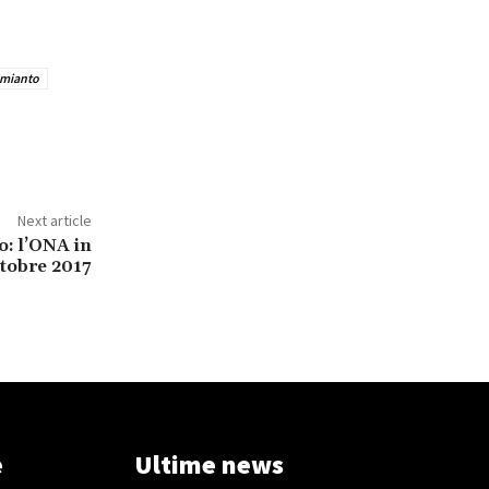
amianto
Next article
: l’ONA in
tobre 2017
e
Ultime news