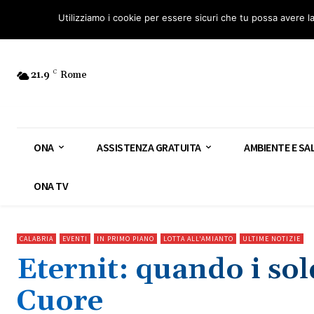
Osservatorio Nazionale Amianto: aderisci
Diventa Guardia Nazionale Ami
Utilizziamo i cookie per essere sicuri che tu possa avere l
21.9
C
Rome
ONA
ASSISTENZA GRATUITA
AMBIENTE E SA
ONA TV
CALABRIA
EVENTI
IN PRIMO PIANO
LOTTA ALL'AMIANTO
ULTIME NOTIZIE
Eternit: quando i so
Cuore