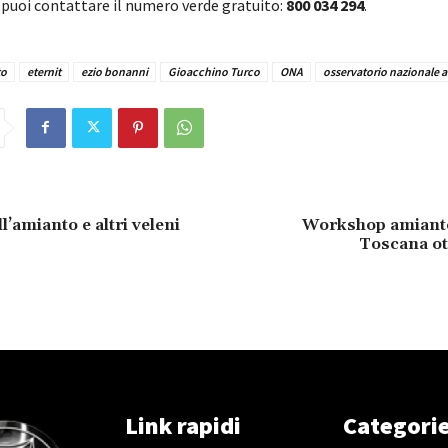
 puoi contattare il numero verde gratuito:
800 034 294
.
to
eternit
ezio bonanni
Gioacchino Turco
ONA
osservatorio nazionale 
ll’amianto e altri veleni
Workshop amianto
Toscana ot
Link rapidi
Categori