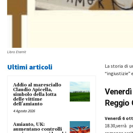
Libro Eternit
Ultimi articoli
La storia di 
“ingiustizie”
Addio al maresciallo
Claudio Apicella,
Venerdì
simbolo della lotta
delle vittime
Reggio 
dell’amianto
4 Agosto 2026
Venerdì 6 ot
Amianto, UK:
18.30,verrà 
aumentano controlli
romanzo scri