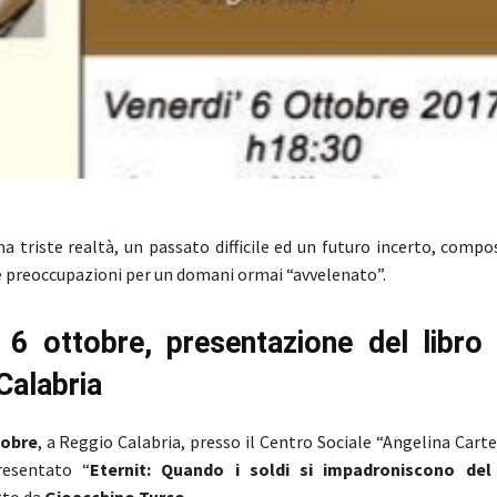
una triste realtà, un passato difficile ed un futuro incerto, comp
 e preoccupazioni per un domani ormai “avvelenato”.
 6 ottobre, presentazione del libro
Calabria
tobre
, a Reggio Calabria, presso il Centro Sociale “Angelina Cartel
presentato “
Eternit: Quando i soldi si impadroniscono del
tto da
Gioacchino Turco
.