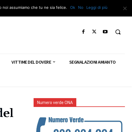
Segnala – Repac
to noi assumiamo che tu ne sia felice.
Ok
No
Leggi di più
VITTIME DEL DOVERE
SEGNALAZIONI AMIANTO
Numero verde ONA
del