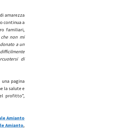
 di amarezza
po continua a
o familiari,
 che non mi
ndonato a un
difficilmente
rcuotersi di
re una pagina
e la salute e
el profitto”,
ale Amianto
ale Amianto
,