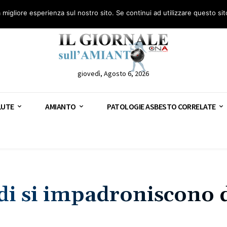
anto – AGN
Consulenza legale gratuita: civile, penale e lavoro
Segnala – AGN
a migliore esperienza sul nostro sito. Se continui ad utilizzare questo si
giovedì, Agosto 6, 2026
LUTE
AMIANTO
PATOLOGIE ASBESTO CORRELATE
ldi si impadroniscono 