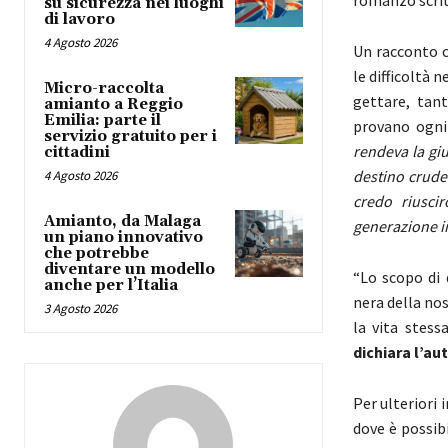
su sicurezza nei luoghi
di lavoro
4 Agosto 2026
Un racconto c
le difficoltà 
Micro-raccolta
gettare, tant
amianto a Reggio
Emilia: parte il
provano ogni 
servizio gratuito per i
rendeva la gi
cittadini
destino crude
4 Agosto 2026
credo riusci
Amianto, da Malaga
generazione i
un piano innovativo
che potrebbe
diventare un modello
“Lo scopo di 
anche per l’Italia
nera della nos
3 Agosto 2026
la vita stess
dichiara l’au
Per ulteriori 
dove è possib