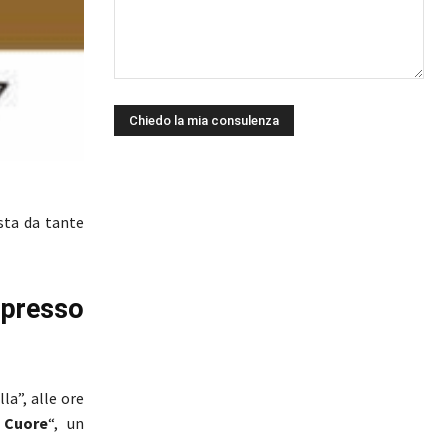
osta da tante
 presso
la”, alle ore
 Cuore
“, un