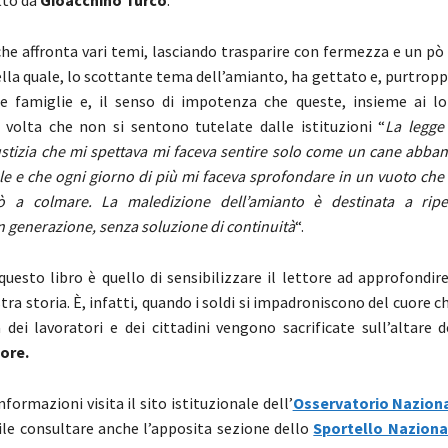
he affronta vari temi, lasciando trasparire con fermezza e un pò
nella quale, lo scottante tema dell’amianto, ha gettato e, purtrop
e famiglie e, il senso di impotenza che queste, insieme ai lor
volta che non si sentono tutelate dalle istituzioni “
La legge
ustizia che mi spettava mi faceva sentire solo come un cane abba
le e che ogni giorno di più mi faceva sprofondare in un vuoto che 
rò a colmare. La maledizione dell’amianto è destinata a ripe
n generazione, senza soluzione di continuità
“.
questo libro è quello di sensibilizzare il lettore ad approfondi
tra storia. È, infatti, quando i soldi si impadroniscono del cuore ch
a dei lavoratori e dei cittadini vengono sacrificate sull’altare d
tore.
informazioni visita il sito istituzionale dell’
Osservatorio Nazion
ile consultare anche l’apposita sezione dello
Sportello Nazion