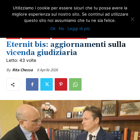
Utilizziamo i cookie per essere sicuri che tu possa avere la
migliore esperienza sul nostro sito. Se continui ad utilizzare
questo sito noi assumiamo che tu ne sia felice.
AMBIENTE
AMIANTO E SOCIETÀ
GIUSTIZIA
IN PRIMO PIANO
Ok
No
Leggi di più
NEWS AMIANTO
LOTTA ALL'AMIANTO
NEWS VITTIME DEL DOVERE
ONA TV
PUGLIA
ULTIME NOTIZIE
VITTIME DEL DOVERE
Eternit bis: aggiornamenti sulla
vicenda giudiziaria
Letto: 43 volte
8 Aprile 2026
By
Rita Chessa