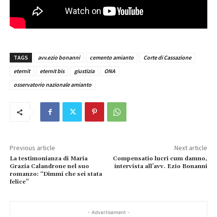
TAGS
avv.ezio bonanni
cemento amianto
Corte di Cassazione
eternit
eternit bis
giustizia
ONA
osservatorio nazionale amianto
Previous article
Next article
La testimonianza di Maria
Compensatio lucri cum damno,
Grazia Calandrone nel suo
intervista all’avv. Ezio Bonanni
romanzo: “Dimmi che sei stata
felice”
- Advertisement -