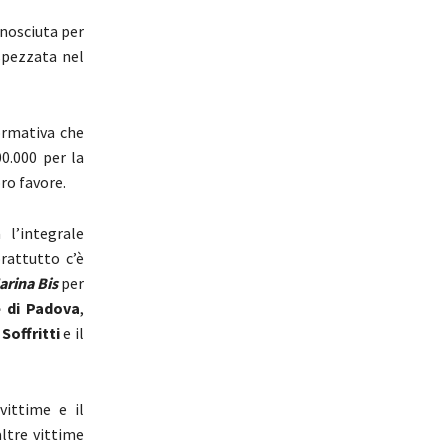
onosciuta per
 spezzata nel
ormativa che
00.000 per la
ro favore.
l’integrale
rattutto c’è
arina Bis
per
e di Padova
,
Soffritti
e il
vittime e il
altre vittime