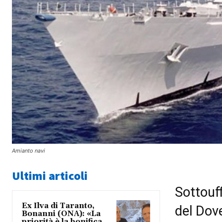
Amianto navi
Ultimi articoli
Sottouf
Ex Ilva di Taranto,
del Dov
Bonanni (ONA): «La
priorità è la bonifica,