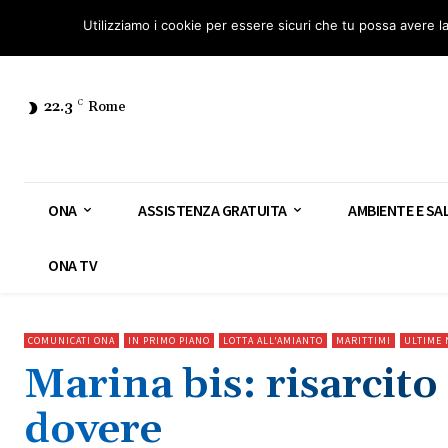
Osservatorio Nazionale Amianto: aderisci
Diventa Guardia Nazionale Ami
Utilizziamo i cookie per essere sicuri che tu possa avere l
22.3
C
Rome
ONA
ASSISTENZA GRATUITA
AMBIENTE E SA
ONA TV
COMUNICATI ONA
IN PRIMO PIANO
LOTTA ALL'AMIANTO
MARITTIMI
ULTIME 
Marina bis: risarcito
dovere