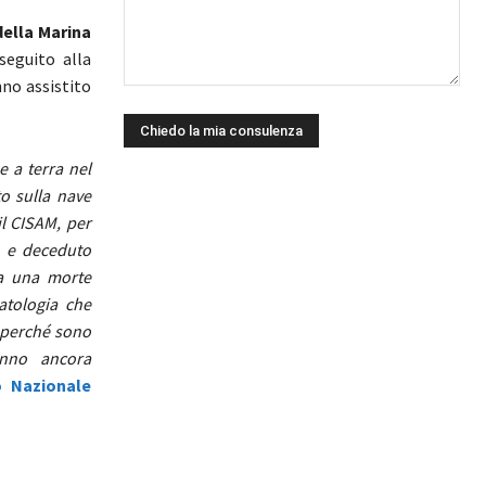
della Marina
seguito alla
nno assistito
e a terra nel
to sulla nave
il CISAM, per
, e deceduto
ta una morte
atologia che
e perché sono
anno ancora
o Nazionale