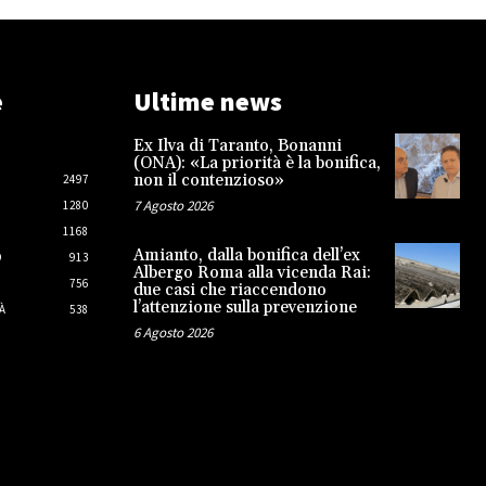
e
Ultime news
Ex Ilva di Taranto, Bonanni
(ONA): «La priorità è la bonifica,
non il contenzioso»
2497
7 Agosto 2026
1280
1168
Amianto, dalla bonifica dell’ex
O
913
Albergo Roma alla vicenda Rai:
756
due casi che riaccendono
l’attenzione sulla prevenzione
À
538
6 Agosto 2026