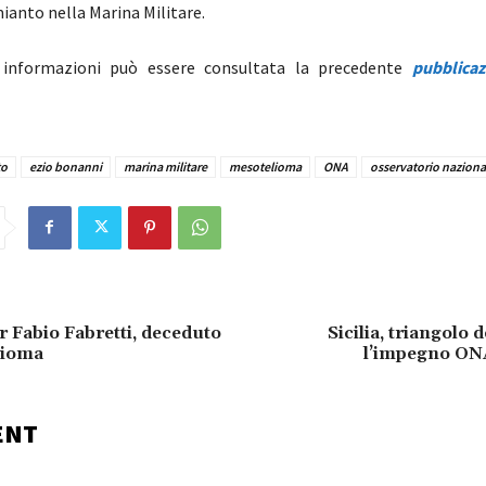
mianto nella Marina Militare.
i informazioni può essere consultata la precedente
pubblica
to
ezio bonanni
marina militare
mesotelioma
ONA
osservatorio naziona
r Fabio Fabretti, deceduto
Sicilia, triangolo 
lioma
l’impegno ONA
ENT