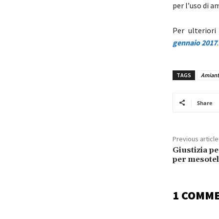
per l’uso di a
Per ulterior
gennaio 2017
.
TAGS
Amian
Share
Previous article
Giustizia pe
per mesote
1 COMM