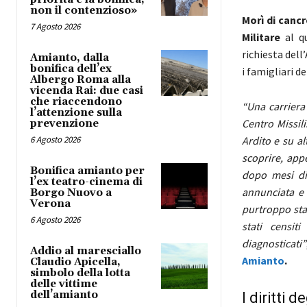
non il contenzioso»
Morì di canc
7 Agosto 2026
Militare
al q
richiesta del
Amianto, dalla
bonifica dell’ex
i famigliari d
Albergo Roma alla
vicenda Rai: due casi
che riaccendono
“Una carriera 
l’attenzione sulla
Centro Missil
prevenzione
6 Agosto 2026
Ardito e su al
scoprire, app
Bonifica amianto per
dopo mesi di 
l’ex teatro-cinema di
annunciata e 
Borgo Nuovo a
Verona
purtroppo sta 
6 Agosto 2026
stati censit
diagnosticati”
Addio al maresciallo
Amianto
.
Claudio Apicella,
simbolo della lotta
delle vittime
dell’amianto
I diritti 