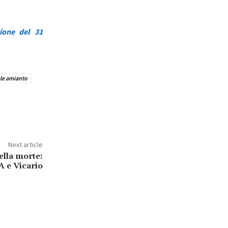
zione del 31
le amianto
Next article
della morte:
 e Vicario